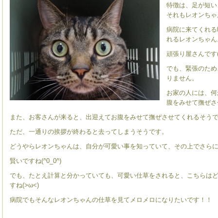
特徴は、足が短い
それもレオンちゃ
病院に来てくれる
れるレオンちゃん
頑張り屋さんです(
でも、緊張のため
りません。
お家の人には、何
腹をみせて撫ぜさ
また、お客さんが来ると、出迎えてお腹をみせて撫ぜさせてくれるそう
ただ、一通りの挨拶が終わると去ってしまうそうです。
どうやらレオンちゃんは、自分が可愛い事を知っていて、その上でさら
賢いですね(^0_0^)
でも、たとえ計算と分かっていても、可愛い仕草をされると、こちらは
すね(>ω<)
病院でもそんなレオンちゃんの仕草を見てメロメロになりたいです！！