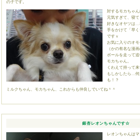
の子です。
対するモカちゃん
元気すぎて、寝て
好きなオヤツは…
手をかけて「早く
ですｖ
お気に入りのオモ
（かの有名な漫画
ボールを走って追
モカちゃん。
くわえて持って来
もしかしたら…何
も！？
ミルクちゃん、モカちゃん、これからも仲良しでいてね＾＾
銀杏レオンちゃんです☆
レオンちゃんはマ