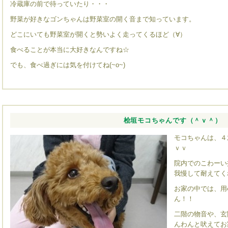
冷蔵庫の前で待っていたり・・・
野菜が好きなゴンちゃんは野菜室の開く音まで知っています。
どこにいても野菜室が開くと勢いよく走ってくるほど（∀）
食べることが本当に大好きなんですね☆
でも、食べ過ぎには気を付けてね(~o~)
桧垣モコちゃんです（＾ｖ＾）
モコちゃんは、４
ｖｖ
院内でのこわーい
我慢して耐えてく
お家の中では、用
ん！！
二階の物音や、玄
んわんと吠えてお