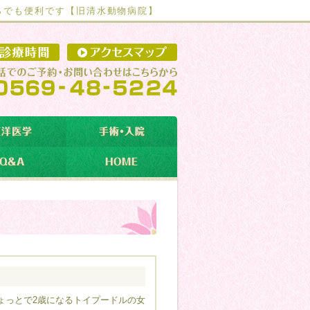
らでも便利です【
旧清水動物病院】
す
ょっとで2歳になるトイプードルの女