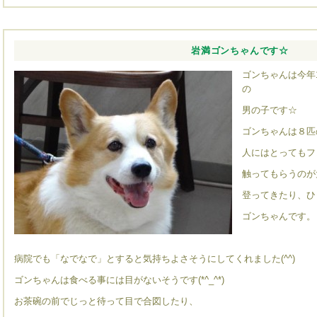
岩満ゴンちゃんです☆
ゴンちゃんは今年
の
男の子です☆
ゴンちゃんは８匹
人にはとってもフ
触ってもらうのが
登ってきたり、ひ
ゴンちゃんです。
病院でも「なでなで」とすると気持ちよさそうにしてくれました(^^)
ゴンちゃんは食べる事には目がないそうです(*^_^*)
お茶碗の前でじっと待って目で合図したり、