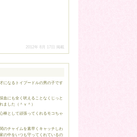
2012年 8月 17日 掲載
才になるトイプードルの男の子です
採血にも全く吠えることなくじっと
れました（＾ｖ＾）
心棒として頑張ってくれるモコちゃ
関のチャイムを素早くキャッチしわ
家の中をいつも守ってくれているの