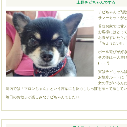
上野チビちゃんです☆
チビちゃんは7歳
サマーカットがとっ
普段お家では甘
お客様にはとっても
お腹がすいたら
「ちょうだい!!
ボール遊びが好
その後は一人遊
(・・*)ゞ
実はチビちゃんは
お散歩ルートに
女の子がいるん
院内では「マロンちゃん」という言葉にも反応ししっぽを振って探している
毎日のお散歩が楽しみなチビちゃんでした♪♪