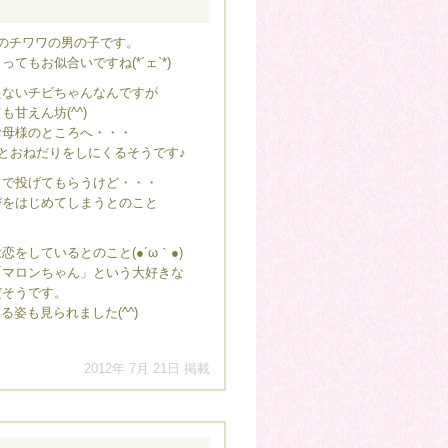
のチワワの男の子です。
てもお似合いですね(*´ェ`*)
えないチビちゃんなんですが
甘えん坊(^^)
お母様のところへ・・・
」とおねだりをしにくるそうです♪
きで投げてもらうけど・・・
びをはじめてしまうとのこと
恋をしているとのこと(●´ω｀●)
「マロンちゃん」という大好きな
だそうです。
姿も見られました(^^)
2012年 7月 21日 掲載