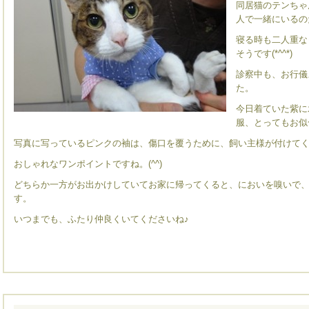
同居猫のテンちゃ
人で一緒にいるの
寝る時も二人重な
そうです(*^^*)
診察中も、お行儀
た。
今日着ていた紫に
服、とってもお似
写真に写っているピンクの袖は、傷口を覆うために、飼い主様が付けて
おしゃれなワンポイントですね。(^^)
どちらか一方がお出かけしていてお家に帰ってくると、においを嗅いで
す。
いつまでも、ふたり仲良くいてくださいね♪