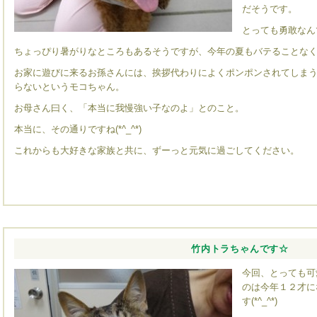
だそうです。
とっても勇敢なん
ちょっぴり暑がりなところもあるそうですが、今年の夏もバテることな
お家に遊びに来るお孫さんには、挨拶代わりによくポンポンされてしま
らないというモコちゃん。
お母さん曰く、「本当に我慢強い子なのよ」とのこと。
本当に、その通りですね(*^_^*)
これからも大好きな家族と共に、ずーっと元気に過ごしてください。
竹内トラちゃんです☆
今回、とっても可
のは今年１２才に
す(*^_^*)