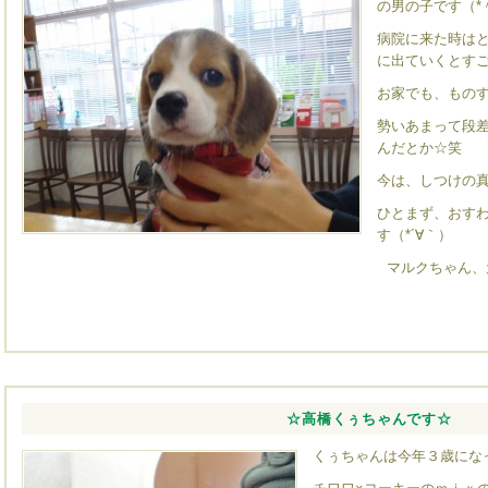
の男の子です（*
病院に来た時は
に出ていくとすご
お家でも、もの
勢いあまって段
んだとか☆笑
今は、しつけの真
ひとまず、おす
す（*´∀｀）
マルクちゃん、
☆高橋くぅちゃんです☆
くぅちゃんは今年３歳にな