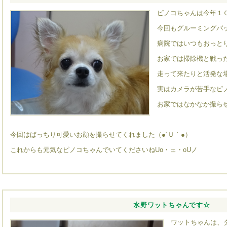
ピノコちゃんは今年１
今回もグルーミングパッ
病院ではいつもおっと
お家では掃除機と戦っ
走って来たりと活発な
実はカメラが苦手なピノコ
お家ではなかなか撮ら
今回はばっちり可愛いお顔を撮らせてくれました（●´Ｕ｀●）
これからも元気なピノコちゃんでいてくださいねUo・ェ・oUノ
水野ワットちゃんです☆
ワットちゃんは、ダ