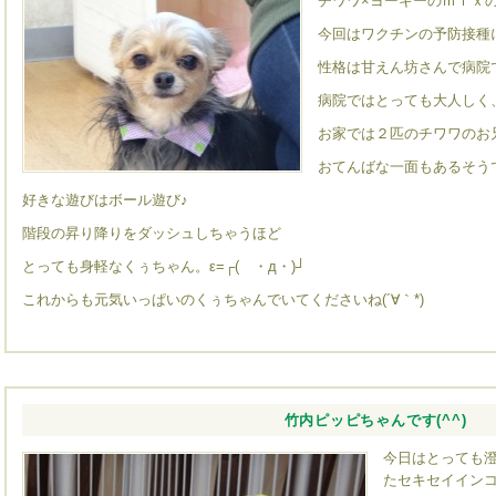
チワワ×ヨーキーのｍｉｘ
今回はワクチンの予防接種
性格は甘えん坊さんで病院
病院ではとっても大人しく
お家では２匹のチワワのお
おてんばな一面もあるそうです(
好きな遊びはボール遊び♪
階段の昇り降りをダッシュしちゃうほど
とっても身軽なくぅちゃん。ε=┌( ・д・)┘
これからも元気いっぱいのくぅちゃんでいてくださいね(´∀｀*)
竹内ピッピちゃんです(^^)
今日はとっても
たセキセイイン