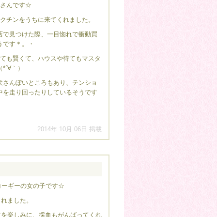
犬さんです☆
ワクチンをうちに来てくれました。
店で見つけた際、一目惚れで衝動買
うです＊。・
とても賢くて、ハウスや待てもマスタ
*´∀｀）
犬さんぽいところもあり、テンショ
中を走り回ったりしているそうです
2014年 10月 06日 掲載
コーギーの女の子です☆
くれました。
ツを楽しみに、採血もがんばってくれ