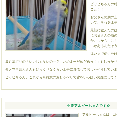
ピッピちゃんの
こと！！
お父さんの胸の
いて、それを上手に
最初に覚えたの
にお父さんの咳
か。しかも、こ
いがあるんだそ
違いまで使い分け
最近流行りの「いいじゃないの～？、だめよーだめだめっ！」もしっか
モノマネ芸人さんもびっくりなくらい上手に真似しておしゃべりしてい
ピッピちゃん、これからも得意のおしゃべりで皆をいっぱい笑顔にしてくださ
小栗アルビーちゃんです☆
アルビーちゃんは、ゴ