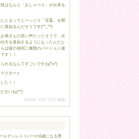
特技はなんと「おしゃべり」が出来る
上にとまってじーっくり「言葉」を聞
真似るんだそうです(*^_^*)
はお母さんの笑い声だったそうで、次
の仕方を真似するようになったんだと
ちらは咳の強弱二種類のバージョン違
うです！！
られるなんてすごいですね(^o^)
りマスター♬
ました！！
いね(^^)
2014年 10月 27日 掲載
ールデンレトリバーの6歳になる男