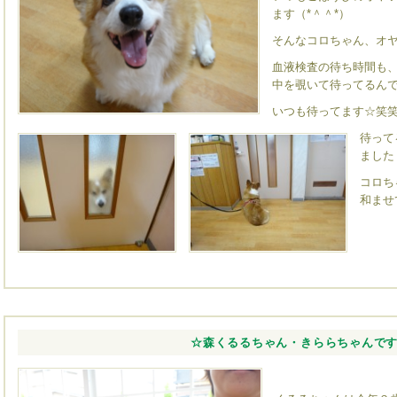
ます（*＾＾*）
そんなコロちゃん、オ
血液検査の待ち時間も
中を覗いて待ってるん
いつも待ってます☆笑
待って
ました
コロち
和ませ
☆森くるるちゃん・きららちゃんで