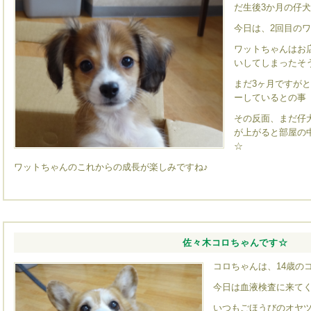
だ生後3か月の仔
今日は、2回目の
ワットちゃんはお
いしてしまったそ
まだ3ヶ月ですが
ーしているとの事（
その反面、まだ仔
が上がると部屋の
☆
ワットちゃんのこれからの成長が楽しみですね♪
佐々木コロちゃんです☆
コロちゃんは、14歳の
今日は血液検査に来て
いつもごほうびのオヤ