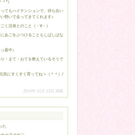
＾＾*）
とってもハイテンションで、待ち合い
い勢いで走ってきてくれます♪
すごく活発とのこと（・∀・）
差にあごをぶつけることもしばしばな
っ最中♪
わり・まて・おてを教えているそうで
元気にすくすく育ってねヽ（＾＾）/
2014年 11月 12日 掲載
った