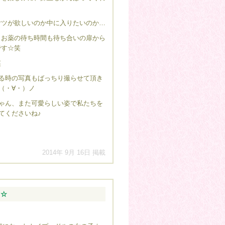
ヤツが欲しいのか中に入りたいのか…
、お薬の待ち時間も待ち合いの扉から
です☆笑
笑
る時の写真もばっちり撮らせて頂き
（・∀・）ノ
ゃん、また可愛らしい姿で私たちを
てくださいね♪
2014年 9月 16日 掲載
す☆