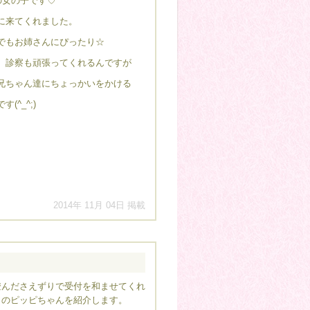
の女の子です♡
に来てくれました。
でもお姉さんにぴったり☆
、診察も頑張ってくれるんですが
兄ちゃん達にちょっかいをかける
^_^;)
2014年 11月 04日 掲載
澄んださえずりで受付を和ませてくれ
コのピッピちゃんを紹介します。