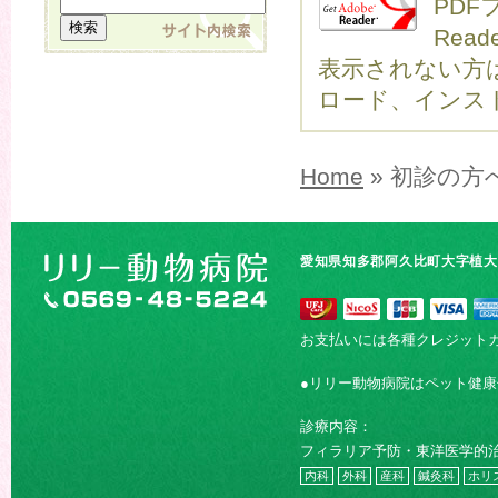
PDF
Rea
表示されない方は
ロード、インス
Home
» 初診の方
愛知県知多郡阿久比町大字植大字
お支払いには各種クレジット
●リリー動物病院はペット健
診療内容：
フィラリア予防・東洋医学的
内科
外科
産科
鍼灸科
ホリ