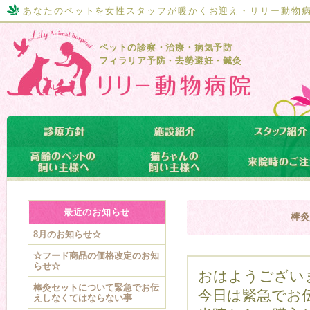
あなたのペットを女性スタッフが暖かくお迎え・リリー動物
ペットの診察・治療・病気予防
フィラリア予防・去勢避妊・鍼灸
最近のお知らせ
棒
8月のお知らせ☆
☆フード商品の価格改定のお知
らせ☆
おはようござい
棒灸セットについて緊急でお伝
今日は緊急でお
えしなくてはならない事