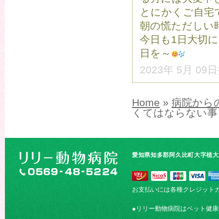
とにかくご自宅
朝の慌ただしい
今日も1日大切
日を～
2023年 5月 09
Home
»
病院から
くてはならない事
愛知県知多郡阿久比町大字植大字
お支払いには各種クレジット
●リリー動物病院はペット健