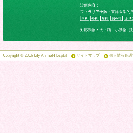
診療内容：
フィラリア予防・東洋医学的
内科
外科
産科
鍼灸科
ホリ
対応動物：犬・猫・小動物（
Copyright © 2016 Lily Animal-Hosptal
サイトマップ
個人情報保護