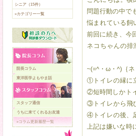
シニア（15件）
問題行動の中で
»カテゴリー一覧
悩まれている飼
前回に続き、今
ネコちゃんの排
~(=^・ω・^
院長コラム
東洋医学よもやま話
①トイレの縁に
②短時間しかト
③トイレから飛
スタッフ通信
うちに来てくれるお友達
④トイレの後、
»コラム更新履歴一覧
上記は嫌いな時に