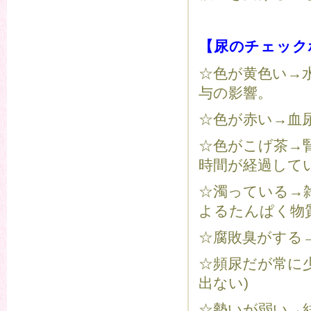
【尿のチェック
☆色が黄色い→
与の影響。
☆色が赤い→血
☆色がこげ茶→
時間が経過して
☆濁っている→
よるたんぱく物
☆腐敗臭がする
☆頻尿だが常に
出ない)
☆勢いが弱い→