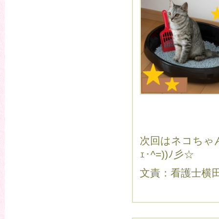
次回はネコちゃ
ｪ･^=))ﾉ彡☆
文責：看護士横