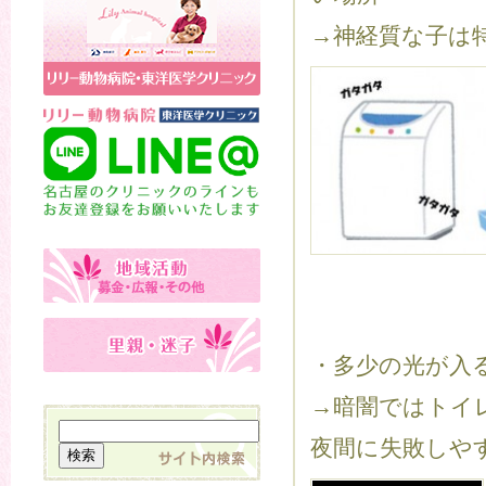
→神経質な子は特
・多少の光が入
→暗闇ではトイ
夜間に失敗しや