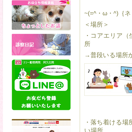
~(=^・ω・^
＜場所＞
・コアエリア（
所
→普段いる場所
・落ち着ける場
い場所