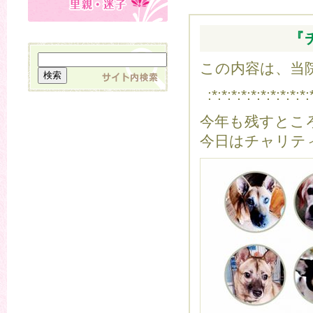
『
この内容は、当院
:*:*:*:*:*:*:*:*:*:*:
今年も残すとこ
今日はチャリテ