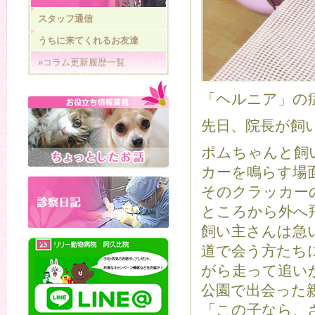
スタッフ通信
うちに来てくれるお友達
»コラム更新履歴一覧
「ヘルニア」の
先日、院長が飼
ポムちゃんと飼
カーを鳴らす場
そのクラッカー
ところから外へ
飼い主さんは急
道で会う方たち
がら走って追いか
公園で出会った
「この子なら、