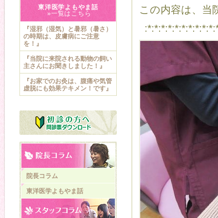
東洋医学よもやま話
この内容は、当院
»一覧はこちら
:*:*:*:*:*:*:*:*:*:*:
『湿邪（湿気）と暑邪（暑さ）
の時期は、皮膚病にご注意
を！』
『当院に来院される動物の飼い
主さんにお聞きしました！』
『お家でのお灸は、腹痛や気管
虚脱にも効果テキメン！です』
院長コラム
東洋医学よもやま話