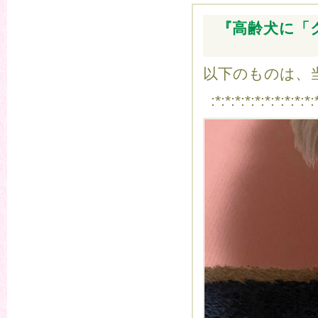
『高齢犬に「
以下のものは、当
:*:*:*:*:*:*:*:*:*:*: