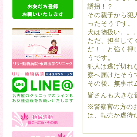
誘拐！？
その親子から犯
ったそうです。
犬は物扱い。。
ただ、担当して
だ！」と強く押
うです。
犯人は逃げ切れ
察へ届けたそう
その後、無事ポ
皆さんも大きな
※警察官の方の
は、転売か虐待