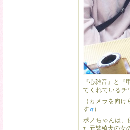
『心雑音』と『
てくれているチ
（カメラを向け
す
）
ポノちゃんは、
た元繁殖犬の女