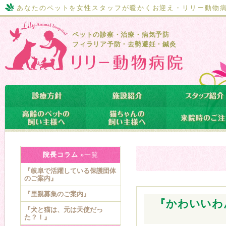
あなたのペットを女性スタッフが暖かくお迎え・リリー動物
ペットの診察・治療・病気予防
フィラリア予防・去勢避妊・鍼灸
院長コラム
»一覧
『岐阜で活躍している保護団体
のご案内』
『里親募集のご案内』
『かわいいわ
『犬と猫は、元は天使だっ
た？！』