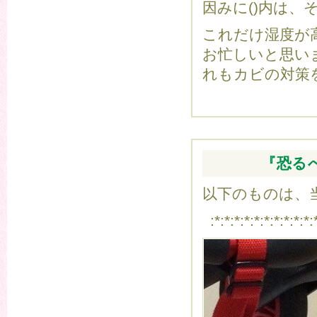
因みに()内は
これだけ湿度が
お忙しいと思い
れもカビの対策
『恐る
以下のものは、当
:*:*:*:*:*:*:*:*:*:*: