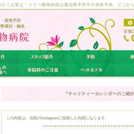
暖かくお迎え・リリー動物病院は愛知県半田市や知多半島、どこか
療・病気予防
去勢避妊・鍼灸
『チャリティーカレンダーのご紹
この内容は、当院のInstagramに投稿した内容になります。
:*:*:*:*:*:*:*:*:*:*:*:*:*:*:*:*:*:*:*:*:*:*:*:*:*:*:*:*:*:*:*:*:*:*