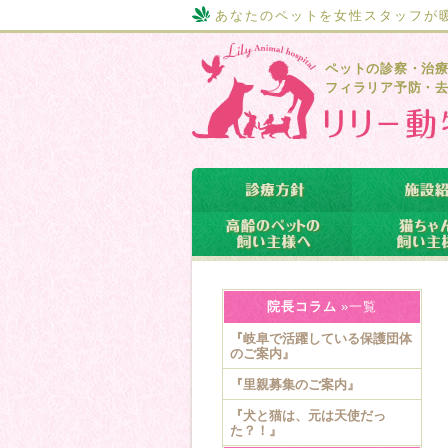
あなたのペットを女性スタッフが
ペットの診察・治
フィラリア予防・
院長コラム
»一覧
『岐阜で活躍している保護団体
のご案内』
『里親募集のご案内』
『犬と猫は、元は天使だっ
た？！』