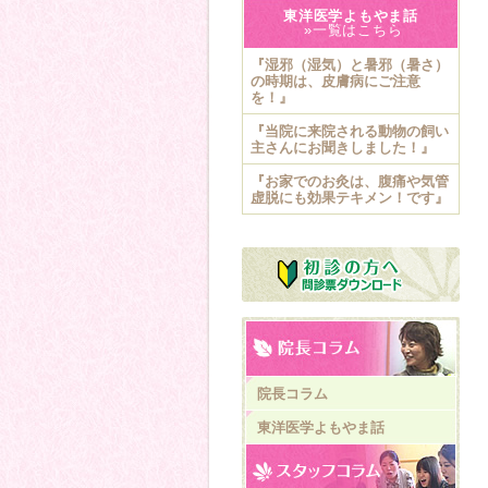
東洋医学よもやま話
»一覧はこちら
『湿邪（湿気）と暑邪（暑さ）
の時期は、皮膚病にご注意
を！』
『当院に来院される動物の飼い
主さんにお聞きしました！』
『お家でのお灸は、腹痛や気管
虚脱にも効果テキメン！です』
院長コラム
東洋医学よもやま話