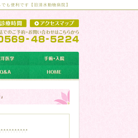
らでも便利です【
旧清水動物病院】
介』
:*:*:*:*:*:*:*:*:*:*