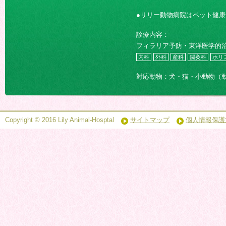
●リリー動物病院はペット健
診療内容：
フィラリア予防・東洋医学的
内科
外科
産科
鍼灸科
ホリ
対応動物：犬・猫・小動物（
Copyright © 2016 Lily Animal-Hosptal
サイトマップ
個人情報保護