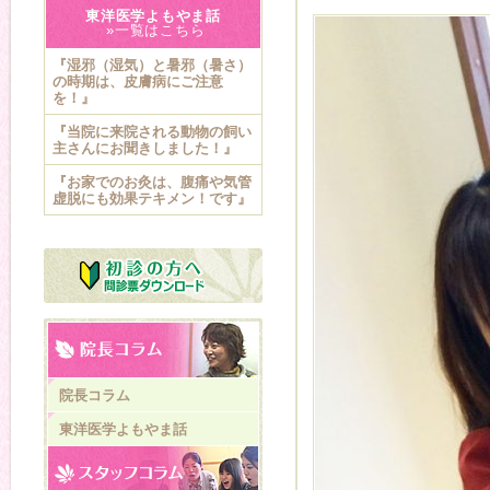
東洋医学よもやま話
»一覧はこちら
『湿邪（湿気）と暑邪（暑さ）
の時期は、皮膚病にご注意
を！』
『当院に来院される動物の飼い
主さんにお聞きしました！』
『お家でのお灸は、腹痛や気管
虚脱にも効果テキメン！です』
院長コラム
東洋医学よもやま話