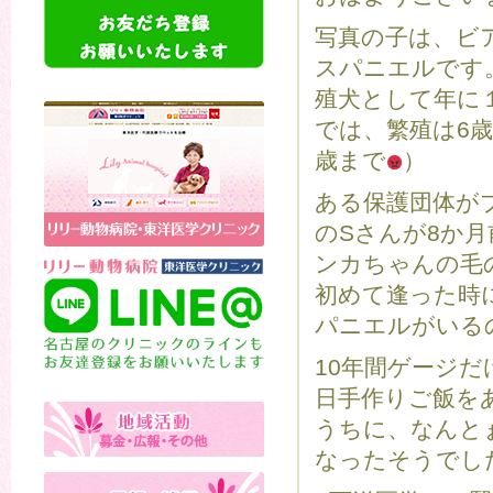
写真の子は、ビ
スパニエルです
殖犬として年に
では、繁殖は6
歳まで
）
ある保護団体が
のSさんが8か
ンカちゃんの毛
初めて逢った時
パニエルがいる
10年間ゲージ
日手作りご飯を
うちに、なんと
なったそうでし