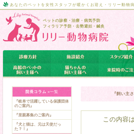
あなたのペットを女性スタッフが暖かくお迎え・リリー動物
ペットの診察・治療・病気予防
フィラリア予防・去勢避妊・鍼灸
院長コラム
»一覧
『飼い主さ
『岐阜で活躍している保護団体
のご案内』
『里親募集のご案内』
この内容は
『犬と猫は、元は天使だっ
た？！』