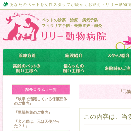
あなたのペットを女性スタッフが暖かくお迎え・リリー動物
ペットの診察・治療・病気予防
フィラリア予防・去勢避妊・鍼灸
院長コラム
»一覧
『元
『岐阜で活躍している保護団体
のご案内』
『里親募集のご案内』
この内容は、当院の
『犬と猫は、元は天使だっ
た？！』