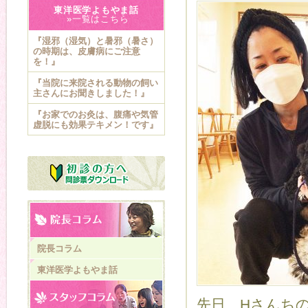
東洋医学よもやま話
»一覧はこちら
『湿邪（湿気）と暑邪（暑さ）
の時期は、皮膚病にご注意
を！』
『当院に来院される動物の飼い
主さんにお聞きしました！』
『お家でのお灸は、腹痛や気管
虚脱にも効果テキメン！です』
院長コラム
東洋医学よもやま話
先日、Hさんち