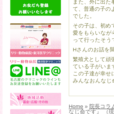
また、外に出た
て、普通の子の
でした。
その子は、初め
愛をもらいなが
って行ったそう
Hさんのお話を
繁殖犬として頑
ている子がいま
この子達が幸せ
みんなおんなじ
Home
»
院長コラ
なじ命です』 （