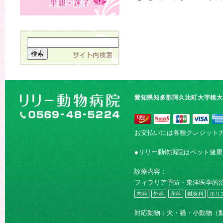
愛知県知多郡阿久比町大字植大字
お支払いには各種クレジット
●リリー動物病院はペット健
診療内容：
フィラリア予防・東洋医学的
内科
外科
産科
鍼灸科
ホリ
対応動物：犬・猫・小動物（