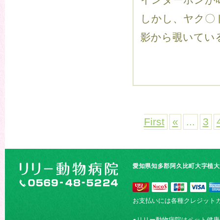
インターホンが
しかし、ヤク〇
影から覗いている
First
«
...
3
愛知県知多郡阿久比町大字植大字
お支払いには各種クレジット
●リリー動物病院はペット健