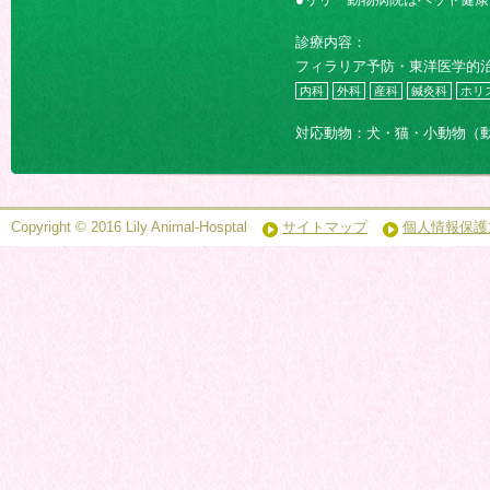
診療内容：
フィラリア予防・東洋医学的
内科
外科
産科
鍼灸科
ホリ
対応動物：犬・猫・小動物（
Copyright © 2016 Lily Animal-Hosptal
サイトマップ
個人情報保護