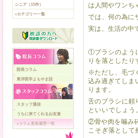
は人間やワンち
シニア（15件）
»カテゴリー一覧
では、何の為に
実は、生活の中
①ブラシのよう
りを落としたり
院長コラム
※ただし、毛づ
東洋医学よもやま話
込み過ぎてしま
ります。
舌のブラシに頼
スタッフ通信
といいでしょう
うちに来てくれるお友達
②骨や肉を噛み
»コラム更新履歴一覧
こそぎ落として