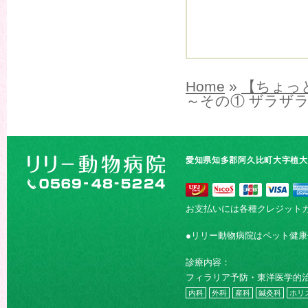
Home
»
【ちょっ
～その① ザラザ
愛知県知多郡阿久比町大字植大字
お支払いには各種クレジット
●リリー動物病院はペット健
診療内容：
フィラリア予防・東洋医学的
内科
外科
産科
鍼灸科
ホリ