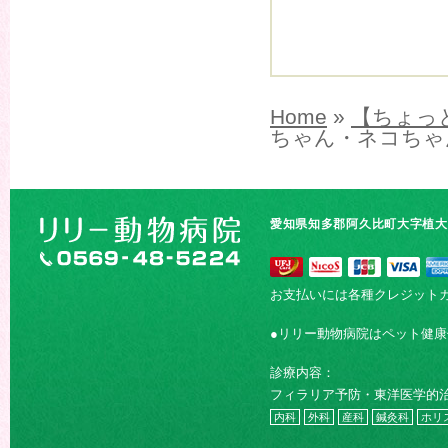
Home
»
【ちょっ
ちゃん・ネコちゃ
愛知県知多郡阿久比町大字植大字
お支払いには各種クレジット
●リリー動物病院はペット健
診療内容：
フィラリア予防・東洋医学的
内科
外科
産科
鍼灸科
ホリ