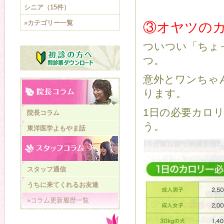
シニア（15件）
»カテゴリー一覧
③オヤツの
ついつい「ちょ
つ。
意外とワンちゃ
ります。
1日の必要カロ
院長コラム
う。
東洋医学よもやま話
スタッフ通信
うちに来てくれるお友達
»コラム更新履歴一覧