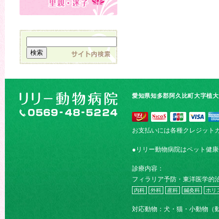
愛知県知多郡阿久比町大字植大字
お支払いには各種クレジット
●リリー動物病院はペット健
診療内容：
フィラリア予防・東洋医学的
内科
外科
産科
鍼灸科
ホリ
対応動物：犬・猫・小動物（