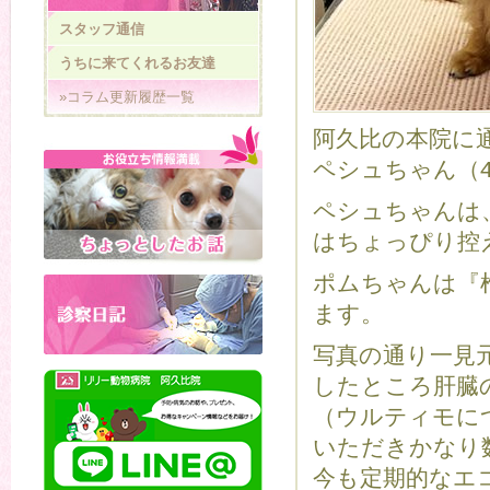
スタッフ通信
うちに来てくれるお友達
»コラム更新履歴一覧
阿久比の本院に
ペシュちゃん（
ペシュちゃんは
はちょっぴり控
ポムちゃんは『
ます。
写真の通り一見
したところ肝臓
（ウルティモに
いただきかなり
今も定期的なエ