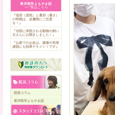
東洋医学よもやま話
»一覧はこちら
『湿邪（湿気）と暑邪（暑さ）
の時期は、皮膚病にご注意
を！』
『当院に来院される動物の飼い
主さんにお聞きしました！』
『お家でのお灸は、腹痛や気管
虚脱にも効果テキメン！です』
院長コラム
東洋医学よもやま話