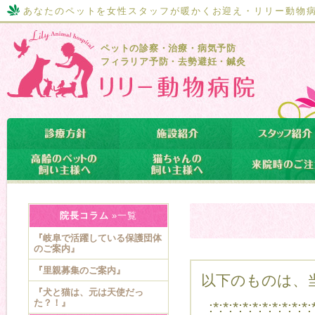
あなたのペットを女性スタッフが暖かくお迎え・リリー動物
ペットの診察・治療・病気予防
フィラリア予防・去勢避妊・鍼灸
院長コラム
»一覧
『岐阜で活躍している保護団体
のご案内』
『里親募集のご案内』
以下のものは、当
『犬と猫は、元は天使だっ
た？！』
:*:*:*:*:*:*:*:*:*:*: