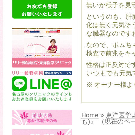
無いか様子を見
というのも、肝
化は無く元気そ
な臓器なのです
なので、ポムち
検査で前兆をキ
性格は正反対で
いつまでも元気
※ オーナー様
Home
»
東洋医学
も)』 （現在のペ