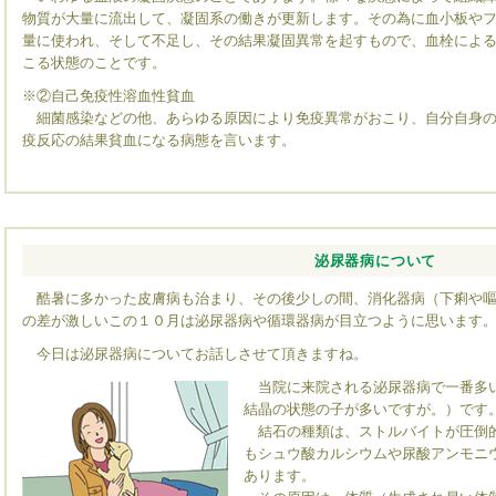
物質が大量に流出して、凝固系の働きが更新します。その為に血小板や
量に使われ、そして不足し、その結果凝固異常を起すもので、血栓によ
こる状態のことです。
※②自己免疫性溶血性貧血
細菌感染などの他、あらゆる原因により免疫異常がおこり、自分自身の
疫反応の結果貧血になる病態を言います。
泌尿器病について
酷暑に多かった皮膚病も治まり、その後少しの間、消化器病（下痢や嘔
の差が激しいこの１０月は泌尿器病や循環器病が目立つように思います
今日は泌尿器病についてお話しさせて頂きますね。
当院に来院される泌尿器病で一番多い
結晶の状態の子が多いですが。）です
結石の種類は、ストルバイトが圧倒的
もシュウ酸カルシウムや尿酸アンモニ
あります。