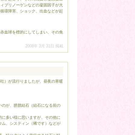
フィブリノーゲンなどの凝固因子が大
る循環障害、ショック、出血などが起
赤血球を標的にしてしまい、その免
2008年 3月 31日 掲載
吐）が流行りましたが、昼夜の寒暖
。
のが、膀胱結石（結石になる前の
。
に多い様に思いますが、その他に
ウム、システィン（稀です）などが