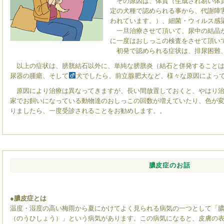
その原因は、体質（生成され易い体質
定の犬種で認められる事から、代謝障
われています。）、細菌・ウィルス感
一旦治療させて頂いて、尿中の結晶が
に一度はおしっこの検査をさせて頂い
初発で認められる症状は、排尿困難
以上の症状は、膀胱結石以外に、単純な膀胱炎（結石と併発することは
尿器の腫瘍、そして
犬でしたら、前立腺肥大など、様々な原因によっ
原因により治療は異なってきますが、長い間放置しておくと、やはり治
家でお飼いになっている動物達のおしっこの回数が増えていたり、色が
りましたら、一度受診されることをお勧めします。。
膿皮症のお話
●膿皮症とは
温度・湿度の高い梅雨から夏にかけてよく見られる病気の一つとして「
（のうひしょう）」という病気があります。この病気になると、皮膚の