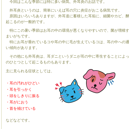
今回はこんな季節には特に多い病気、外耳炎のお話です。
外耳炎というのは、簡単にいえば耳の穴に炎症がおこる病気です。
原因はいろいろありますが、外耳道に蓄積した耳垢に、細菌やカビ、酵
起こるのが一般的です。
特にこの暑い季節はお耳の中の環境が悪くなりやすいので、菌が増殖す
まいがちです。
特にお耳が垂れているコや耳の中に毛が生えているコは、耳の中への通
い傾向があります。
その他にも外耳炎は、耳ダニというダニが耳の中に寄生することによっ
のひとつとして起こるものもあります。
主に見られる症状としては、
・耳の汚れがひどい
・耳を引っかく
・頭をしきりに振る
・耳がにおう
・首を傾けている
などなどです。