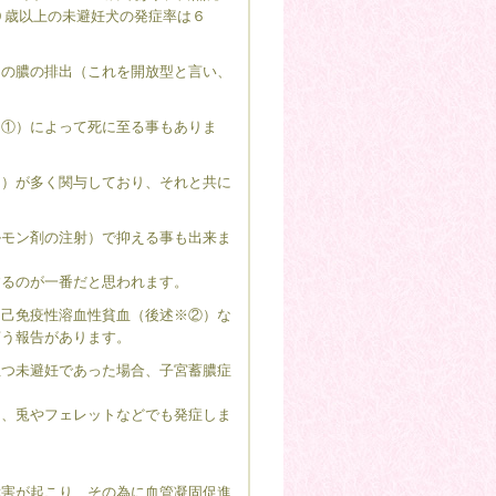
９歳以上の未避妊犬の発症率は６
の膿の排出（これを開放型と言い、
①）によって死に至る事もありま
）が多く関与しており、それと共に
モン剤の注射）で抑える事も出来ま
るのが一番だと思われます。
己免疫性溶血性貧血（後述※②）な
言う報告があります。
つ未避妊であった場合、子宮蓄膿症
く、兎やフェレットなどでも発症しま
害が起こり、その為に血管凝固促進