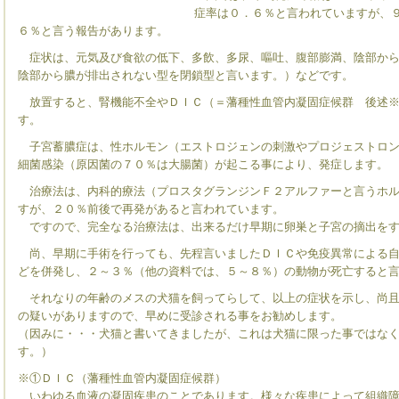
症率は０．６％と言われていますが、
６％と言う報告があります。
症状は、元気及び食欲の低下、多飲、多尿、嘔吐、腹部膨満、陰部から
陰部から膿が排出されない型を閉鎖型と言います。）などです。
放置すると、腎機能不全やＤＩＣ（＝藩種性血管内凝固症候群 後述※
す。
子宮蓄膿症は、性ホルモン（エストロジェンの刺激やプロジェストロン
細菌感染（原因菌の７０％は大腸菌）が起こる事により、発症します。
治療法は、内科的療法（プロスタグランジンＦ２アルファーと言うホル
すが、２０％前後で再発があると言われています。
ですので、完全なる治療法は、出来るだけ早期に卵巣と子宮の摘出をす
尚、早期に手術を行っても、先程言いましたＤＩＣや免疫異常による自
どを併発し、２～３％（他の資料では、５～８％）の動物が死亡すると
それなりの年齢のメスの犬猫を飼ってらして、以上の症状を示し、尚且
の疑いがありますので、早めに受診される事をお勧めします。
（因みに・・・犬猫と書いてきましたが、これは犬猫に限った事ではな
す。）
※①ＤＩＣ（藩種性血管内凝固症候群）
いわゆる血液の凝固疾患のことであります。様々な疾患によって組織障