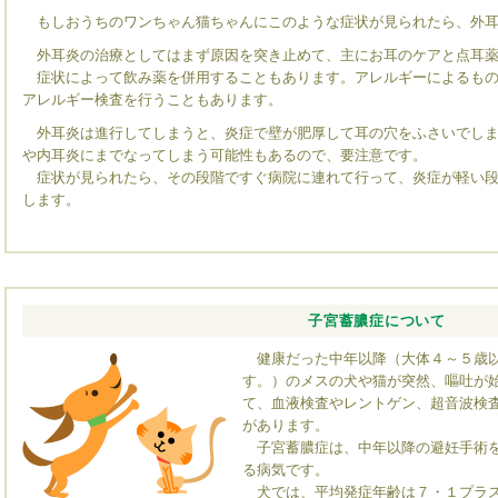
もしおうちのワンちゃん猫ちゃんにこのような症状が見られたら、外耳
外耳炎の治療としてはまず原因を突き止めて、主にお耳のケアと点耳薬
症状によって飲み薬を併用することもあります。アレルギーによるもの
アレルギー検査を行うこともあります。
外耳炎は進行してしまうと、炎症で壁が肥厚して耳の穴をふさいでしま
や内耳炎にまでなってしまう可能性もあるので、要注意です。
症状が見られたら、その段階ですぐ病院に連れて行って、炎症が軽い段
します。
子宮蓄膿症について
健康だった中年以降（大体４～５歳以
す。）のメスの犬や猫が突然、嘔吐が
て、血液検査やレントゲン、超音波検
があります。
子宮蓄膿症は、中年以降の避妊手術を
る病気です。
犬では、平均発症年齢は７・１プラス