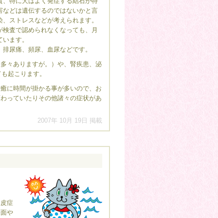
、特に犬はよく発症する結石が特
害などは遺伝するのではないかと言
染、ストレスなどが考えられます。
検査で認められなくなっても、月
ています。
、排尿痛、頻尿、血尿などです。
多々ありますが。）や、腎疾患、泌
ても起こります。
癒に時間が掛かる事が多いので、お
変わっていたりその他諸々の症状があ
2007年 10月 19日 掲載
膿皮症
表面や