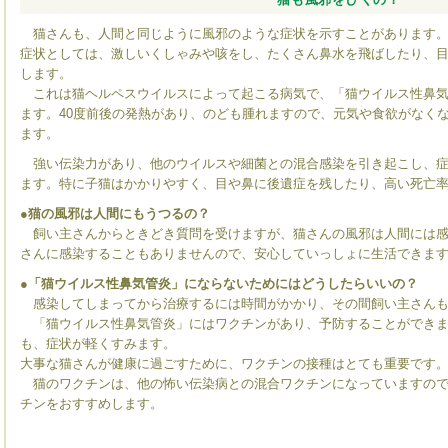
猫さんも、人間と同じように風邪のような症状を示すことがあります
症状としては、激しいくしゃみや咳をし、たくさん鼻水を飛ばしたり、
します。
これは猫ヘルペスウイルスによって起こる病気で、「猫ウイルス性鼻気
ます。40度前後の発熱があり、のども腫れますので、元気や食欲がなく
ます。
強い伝染力があり、他のウイルスや細菌との混合感染を引き起こし、症
ます。特に子猫はかかりやすく、目や鼻に後遺症を残したり、高い死亡
●猫の風邪は人間にもうつるの？
飼い主さんからときどき質問を受けますが、猫さんの風邪は人間には感
さんに感染することもありませんので、安心していっしょに生活できま
●「猫ウイルス性鼻気管炎」にならないためにはどうしたらいいの？
感染してしまってから治療するには時間がかかり、その間飼い主さんも
「猫ウイルス性鼻気管炎」にはワクチンがあり、予防することができま
も、症状が軽くすみます。
大事な猫さんが健康に過ごすために、ワクチンの接種はとても重要です
猫のワクチンは、他の怖い伝染病との混合ワクチンになっていますので
チンをおすすめします。