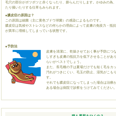
毛穴の部分がポツポツと赤くなったり、膨らんだりします。かゆみの為
たり掻いたりする仕草もみられます。
●膿皮症の原因は？
この原因は細菌（主に黄色ブドウ球菌）の感染によるものです。
膿皮症は気候やストレスなどの何らかの理由によって皮膚の免疫力・抵
が異常に増殖してしまっている状態です。
●予防法
皮膚を清潔に、乾燥させておく事が予防につ
しすぎも皮膚の抵抗力を低下させることがあ
らいがベストでしょう。
また、長毛種の子は夏場だけでも短く毛をカ
汚れがつきにくい、毛玉の防止、湿気がこも
す。
それでも膿皮症になってしまった場合は治療
ある場合は病院で診察をうけてみてください
猫も風邪をひくの？