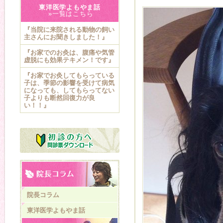
東洋医学よもやま話
»一覧はこちら
『当院に来院される動物の飼い
主さんにお聞きしました！』
『お家でのお灸は、腹痛や気管
虚脱にも効果テキメン！です』
『お家でお灸してもらっている
子は、季節の影響を受けて病気
になっても、してもらってない
子よりも断然回復力が良
い！！』
院長コラム
東洋医学よもやま話