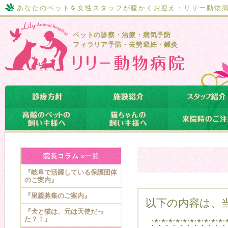
あなたのペットを女性スタッフが暖かくお迎え・リリー動物
ペットの診察・治療・病気予防
フィラリア予防・去勢避妊・鍼灸
院長コラム
»一覧
『岐阜で活躍している保護団体
のご案内』
『里親募集のご案内』
以下の内容は、当
『犬と猫は、元は天使だっ
た？！』
:*:*:*:*:*:*:*:*:*:*: