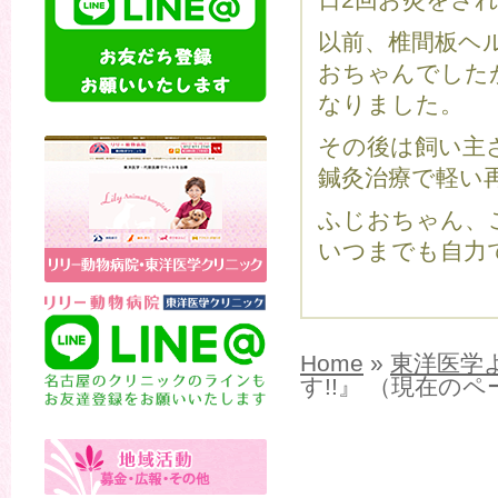
日2回お灸をさ
以前、椎間板ヘ
おちゃんでした
なりました。
その後は飼い主
鍼灸治療で軽い
ふじおちゃん、
いつまでも自力
Home
»
東洋医学
す!!』 （現在の