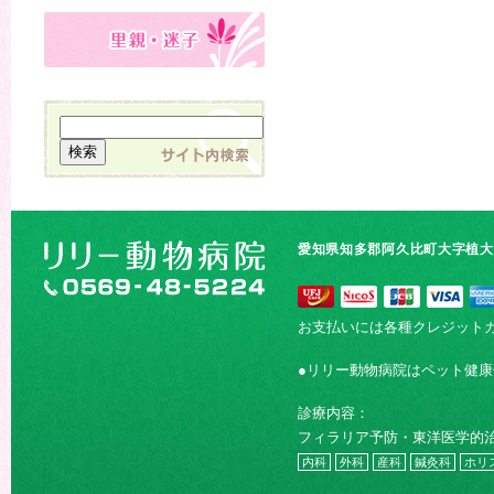
愛知県知多郡阿久比町大字植大字
お支払いには各種クレジット
●リリー動物病院はペット健
診療内容：
フィラリア予防・東洋医学的
内科
外科
産科
鍼灸科
ホリ