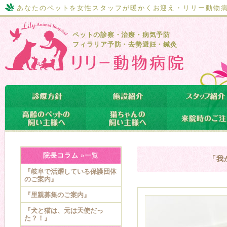
あなたのペットを女性スタッフが暖かくお迎え・リリー動物
ペットの診察・治療・病気予防
フィラリア予防・去勢避妊・鍼灸
院長コラム
»一覧
「我
『岐阜で活躍している保護団体
のご案内』
『里親募集のご案内』
『犬と猫は、元は天使だっ
た？！』