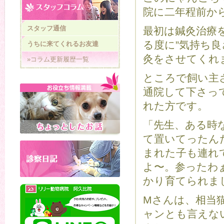
院に二年程前か
スタッフ通信
最初は鍼灸治療
る度に”気持ち
うちに来てくれるお友達
灸をさせてくれ
»コラム更新履歴一覧
ところで飼い主
通院して下さっ
れた方です。
「先生、ある時
て置いてったん
まれた子も連れ
よ〜。参ったわ
かり育てられま
Mさんは、相当
ャンとも言えな