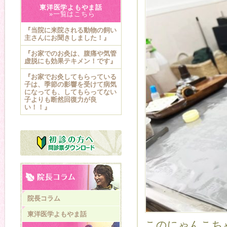
東洋医学よもやま話
»一覧はこちら
『当院に来院される動物の飼い
主さんにお聞きしました！』
『お家でのお灸は、腹痛や気管
虚脱にも効果テキメン！です』
『お家でお灸してもらっている
子は、季節の影響を受けて病気
になっても、してもらってない
子よりも断然回復力が良
い！！』
院長コラム
東洋医学よもやま話
このにゃんこち