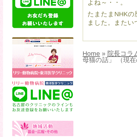
よね～・・。
たまたまNHK
ました。またい
Home
»
院長コラ
母猫の話」 （現