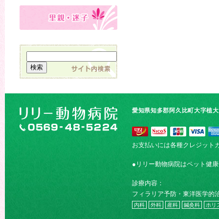
愛知県知多郡阿久比町大字植大字
お支払いには各種クレジット
●リリー動物病院はペット健
診療内容：
フィラリア予防・東洋医学的
内科
外科
産科
鍼灸科
ホリ