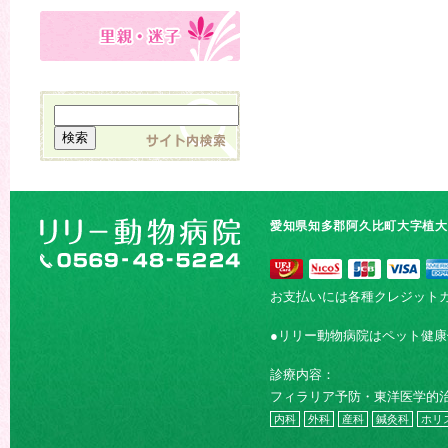
愛知県知多郡阿久比町大字植大字
お支払いには各種クレジット
●リリー動物病院はペット健
診療内容：
フィラリア予防・東洋医学的
内科
外科
産科
鍼灸科
ホリ