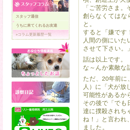
「ご苦労さま。
創らなくてはな
スタッフ通信
と。
うちに来てくれるお友達
すると「嫌です
»コラム更新履歴一覧
人間の側にいた
させて下さい。
話は以上です。
な～んか素敵な
ただ、20年前
人）に「犬が放
可能性があるか
その後で「でも
達に撲殺されち
ね！」と言われ
ました。