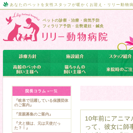
あなたのペットを女性スタッフが暖かくお迎え・リリー動物
ペットの診察・治療・病気予防
フィラリア予防・去勢避妊・鍼灸
院長コラム
»一覧
『岐阜で活躍している保護団体
のご案内』
『里親募集のご案内』
10年前にアニ
『犬と猫は、元は天使だっ
って、彼女に師
た？！』