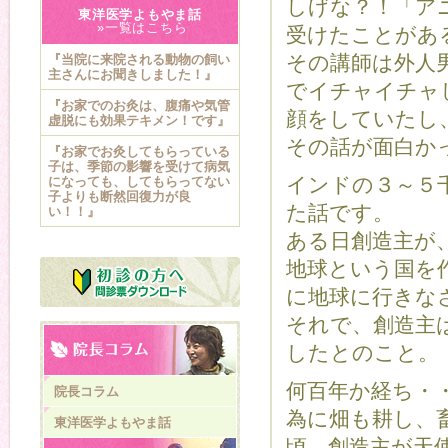
しげな？！「ア
東洋医学よもやま話
»一覧はこちら
受けたことがあ
その講師は外人
『当院に来院される動物の飼い
主さんにお聞きしました！』
でイチャイチャ
『お家でのお灸は、腹痛や気管
顔をしていたし
虚脱にも効果テキメン！です』
その話が面白か
『お家でお灸してもらっている
子は、季節の影響を受けて病気
インドの３～５
になっても、してもらってない
子よりも断然回復力が良
た話です。
い！！』
ある日創造主が
地球という国を
に地球に行きな
それで、創造主
したとのこと。
何百年か経ち・
院長コラム
為に畑も耕し、
東洋医学よもやま話
頃、創造主が天