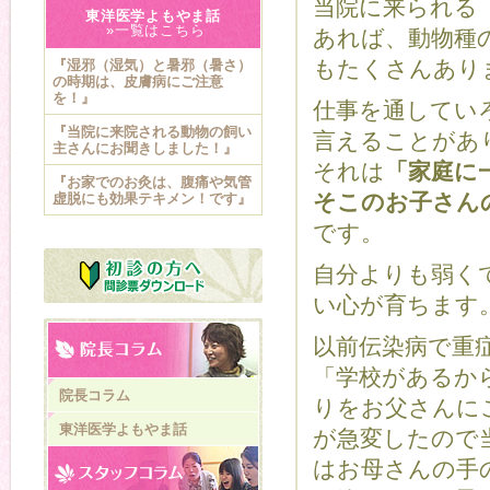
当院に来られる
東洋医学よもやま話
»一覧はこちら
あれば、動物種
もたくさんあり
『湿邪（湿気）と暑邪（暑さ）
の時期は、皮膚病にご注意
を！』
仕事を通してい
『当院に来院される動物の飼い
言えることがあ
主さんにお聞きしました！』
それは
「家庭に
『お家でのお灸は、腹痛や気管
そこのお子さん
虚脱にも効果テキメン！です』
です。
自分よりも弱く
い心が育ちます
以前伝染病で重
「学校があるか
院長コラム
りをお父さんに
東洋医学よもやま話
が急変したので
はお母さんの手