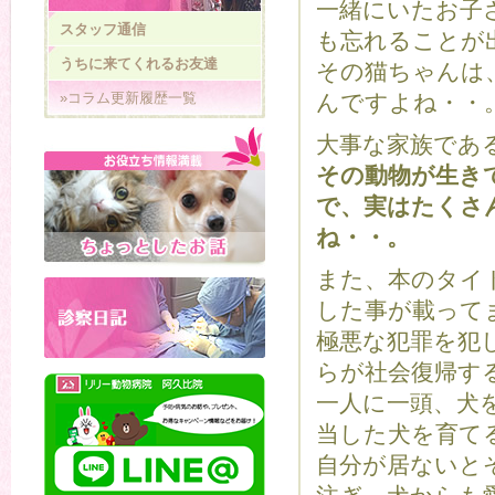
一緒にいたお子
スタッフ通信
も忘れることが
うちに来てくれるお友達
その猫ちゃんは
»コラム更新履歴一覧
んですよね・・
大事な家族であ
その動物が生き
で、実はたくさ
ね・・。
また、本のタイ
した事が載って
極悪な犯罪を犯
らが社会復帰す
一人に一頭、犬
当した犬を育て
自分が居ないと