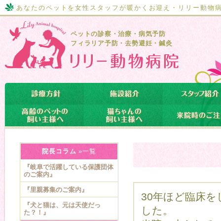
あなたのペットを女性スタッフが暖かくお迎え・リリー動物
ペットの診察・治療・病気予防
フィラリア予防・去勢避妊・鍼灸
院長コラム
»一覧
『岐阜で活躍している保護団体
のご案内』
『里親募集のご案内』
30年ほど臨床
『犬と猫は、元は天使だっ
した。
た？！』