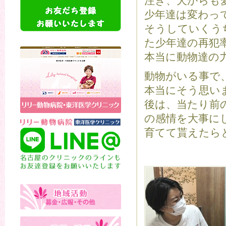
注ぎ、犬からも
少年達は変わっ
そうしていくう
た少年達の再犯
本当に動物達の
動物がいる事で
本当にそう思い
後は、当たり前
の感情を大事に
育てて貰えたら