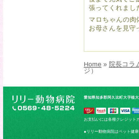
張ってくれまし
マロちゃんの肉
お母さんを見守
Home
»
院長コラ
ジ）
愛知県知多郡阿久比町大字植大字
お支払いには各種クレジット
●リリー動物病院はペット健