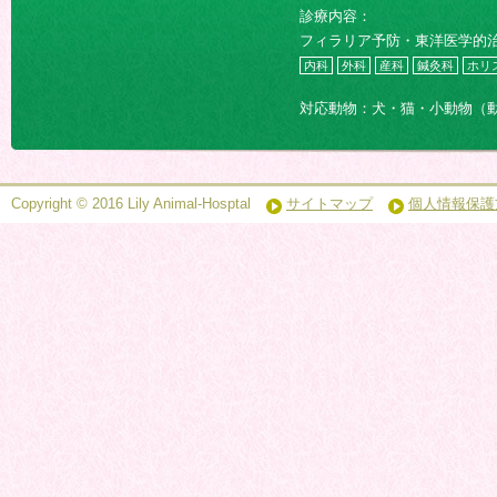
診療内容：
フィラリア予防・東洋医学的
内科
外科
産科
鍼灸科
ホリ
対応動物：犬・猫・小動物（
Copyright © 2016 Lily Animal-Hosptal
サイトマップ
個人情報保護