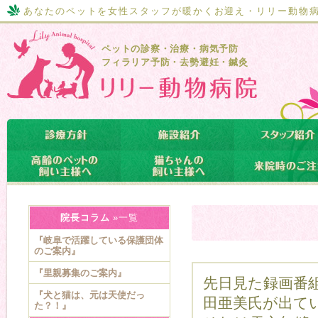
あなたのペットを女性スタッフが暖かくお迎え・リリー動物
ペットの診察・治療・病気予防
フィラリア予防・去勢避妊・鍼灸
院長コラム
»一覧
『岐阜で活躍している保護団体
のご案内』
『里親募集のご案内』
先日見た録画番
『犬と猫は、元は天使だっ
田亜美氏が出て
た？！』