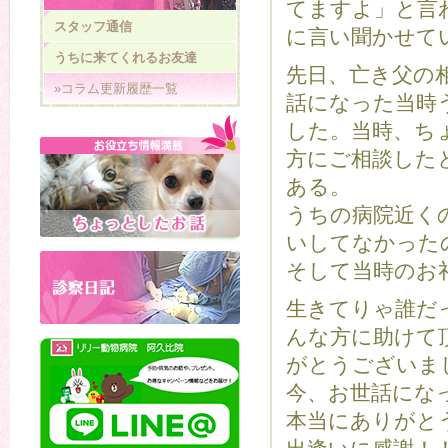
てますよ」と言
スタッフ通信
に言い聞かせて
うちに来てくれるお友達
先日、亡き父の
»コラム更新履歴一覧
話になった当時
した。当時、ち
方にご相談した
ある。
うちの病院近く
いしてなかった
そして当時のお
生きてりゃ誰だ
んな方に助けて
がとうございま
今、お世話にな
本当にありがと