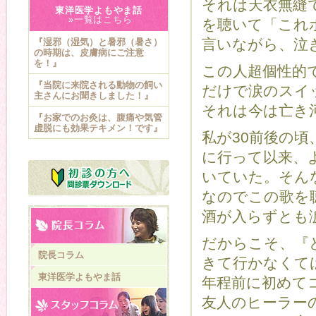
それは天衣無縫
東洋医学よもやま話
»一覧はこちら
を聴いて「これ
言いながら、泣
『湿邪（湿気）と暑邪（暑さ）
の時期は、皮膚病にご注意
を！』
この人超個性的
『当院に来院される動物の飼い
だけで涙のスイ
主さんにお聞きしました！』
それは今は亡き
『お家でのお灸は、腹痛や気管
虚脱にも効果テキメン！です』
私が30前後の
に行って以来、
いていた。そん
なのでこの歌を
酒が入らずとも
だからこそ、『
院長コラム
きて行かなくて
東洋医学よもやま話
年程前に初めて
友人のヒーラー