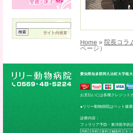
Home
»
院長コラ
ページ）
愛知県知多郡阿久比町大字植大字
お支払いには各種クレジット
●リリー動物病院はペット健
診療内容：
フィラリア予防・東洋医学的
内科
外科
産科
鍼灸科
ホリ