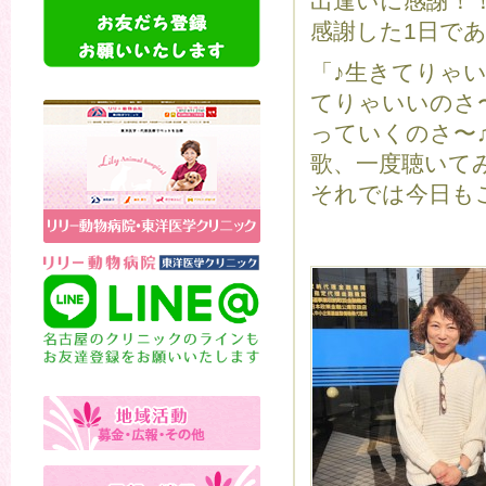
出逢いに感謝！
感謝した1日で
「♪生きてりゃ
てりゃいいのさ
っていくのさ〜
歌、一度聴いて
それでは今日もご