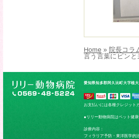
Home
»
院長コラ
言う言葉にピンと来
愛知県知多郡阿久比町大字植大字
お支払いには各種クレジット
●リリー動物病院はペット健
診療内容：
フィラリア予防・東洋医学的