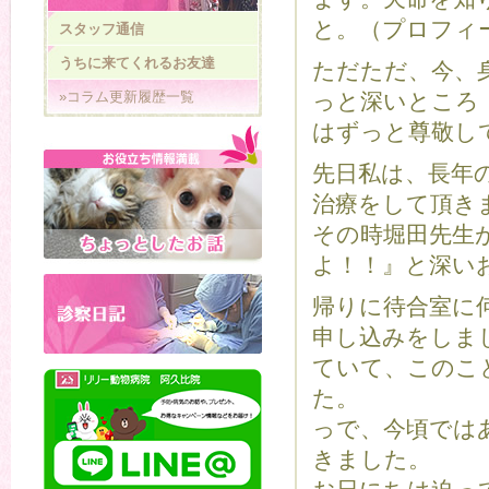
と。（プロフィ
スタッフ通信
うちに来てくれるお友達
ただただ、今、
»コラム更新履歴一覧
っと深いところ
はずっと尊敬し
先日私は、長年
治療をして頂き
その時堀田先生
よ！！』と深い
帰りに待合室に
申し込みをしま
ていて、このこ
た。
っで、今頃では
きました。