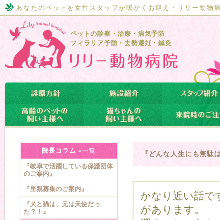
あなたのペットを女性スタッフが暖かくお迎え・リリー動物
ペットの診察・治療・病気予防
フィラリア予防・去勢避妊・鍼灸
院長コラム
»一覧
『どんな人生にも無駄は
『岐阜で活躍している保護団体
のご案内』
『里親募集のご案内』
かなり近い話で
『犬と猫は、元は天使だっ
があります。
た？！』