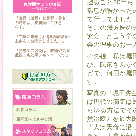
遡ること20年
東洋医学よもやま話
»一覧はこちら
喘息が酷かった
て行ってました
『湿邪（湿気）と暑邪（暑さ）
の時期は、皮膚病にご注意
そこの漢方医の
を！』
究会」と言う学
『当院に来院される動物の飼い
主さんにお聞きしました！』
会の理事のお一
『お家でのお灸は、腹痛や気管
その後、私は堀
虚脱にも効果テキメン！です』
び、氏家さんが
どで、何回か堀
す。
写真の「堀田先
は現代の病気は
らゆる方法でそ
院長コラム
然治癒力を最大
東洋医学よもやま話
「人は天命に沿
ます。天命を知