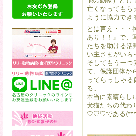
他の動物）とし
亡くなってもら
ように協力でき
とは言え・・・
あり！！』で、
たちを助ける活
い主さまがいら
そしてもう一つ
て、保護団体か
ってらっしゃる
る。
本当に素晴らし
犬猫たちの代わ
♡♡♡である(*^^