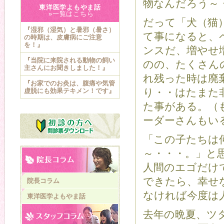
物なんだろう～
東洋医学よもやま話
»一覧はこちら
だって「犬（猫
『湿邪（湿気）と暑邪（暑さ）
て事になると、
の時期は、皮膚病にご注意
を！』
ンスだ、増やせ
『当院に来院される動物の飼い
のの、たくさん
主さんにお聞きしました！』
れ残った時は廃
『お家でのお灸は、腹痛や気管
り・・はたまた
虚脱にも効果テキメン！です』
た事がある。（
ーダーさんもい
「この子たちは
～・・・。」と
人間のエゴだけ
できたら、幸せ
院長コラム
なければ今度は
東洋医学よもやま話
去年の晩夏、ツ