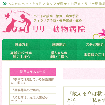
あなたのペットを女性スタッフが暖かくお迎え・リリー動物
ペットの診察・治療・病気予防
フィラリア予防・去勢避妊・鍼灸
院長コラム
»一覧
『岐阜で活躍している保護団体
のご案内』
『里親募集のご案内』
『救える命は救
『犬と猫は、元は天使だっ
がら・・「私も
た？！』