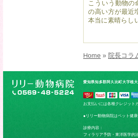
こういう動物の
の高い方が最近
本当に素晴らし
Home
»
院長コラ
愛知県知多郡阿久比町大字植大字
お支払いには各種クレジット
●リリー動物病院はペット健
診療内容：
フィラリア予防・東洋医学的