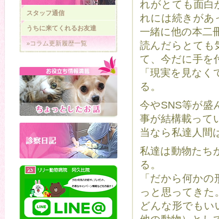
れがとても面白
スタッフ通信
れには続きがあ
うちに来てくれるお友達
一緒に他の本二
»コラム更新履歴一覧
読んだらとても
て、今だに手を
「現実を見なく
る。
今やSNS等が
事が結構載って
当なら私達人間
私達は動物たち
る。
「だから何かの
っと思ってきた
どんな形でもい