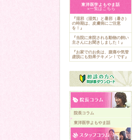
東洋医学よもやま話
»一覧はこちら
『湿邪（湿気）と暑邪（暑さ）
の時期は、皮膚病にご注意
を！』
『当院に来院される動物の飼い
主さんにお聞きしました！』
『お家でのお灸は、腹痛や気管
虚脱にも効果テキメン！です』
院長コラム
東洋医学よもやま話