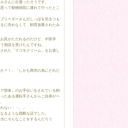
ドルさんに出逢ったそうです。
に思って動物病院に連れて行ったとこ
はブリーダーさんがしっぽを切るつも
売るに売れなくて、飼育放棄されたみ
のお尻がただれるのだけど、中医学
いう相談を受けたんですね。
案された「マコモクリーム」をお渡し
るか？！」「しかも商売の為にどれだ
ィア団体」のお手伝いをされている飼
知ったある運転手さんからご自身がペ
す。
知れない・・。」
くなるような残酷な話でした。
本当にそんなことをするんだろう