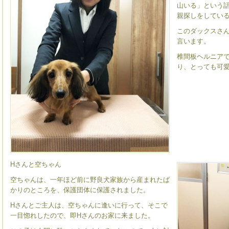
山いる」という
親探しをしてい
このダックスさ
言います。
椎間板ヘルニア
り、とっても可
Hさんと空ちゃん
空ちゃんは、一年ほど前に野良犬家族から産まれたば
かりのところを、保護団体に保護されました。
Hさんとご主人は、空ちゃんに逢いに行って、そこで
一目惚れしたので、即Hさんのお家に来ました。