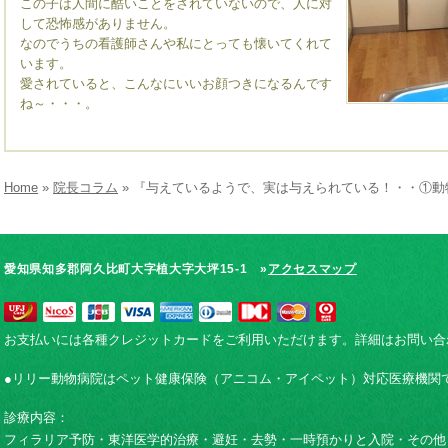
この子は人間に酷いことをされていないので、人に対
して恐怖感がありません。
なのでうちの看護師さんや私にとっても懐いてくれて
います。
愛されていると、こんなにいいお顔つきになるんです
ね～・・・。
Home
»
院長コラム
» 『与えているようで、実は与えられている！・・①動
愛知県知多郡阿久比町大字植大字大坪15-1 »
アクセスマップ
お支払いには各種クレジットカードをご利用いただけます。詳細はお問い合
●リリー動物病院はペット健康保険（アニコム・アイペット）対応医療機関
診療内容：
フィラリア予防・東洋医学的治療・避妊・去勢・一時預かりと入院・その他