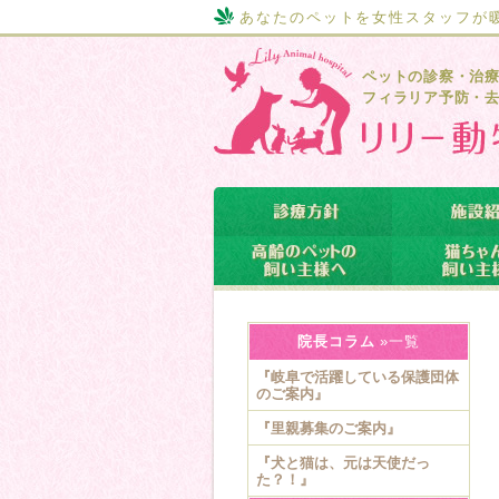
あなたのペットを女性スタッフが
ペットの診察・治
フィラリア予防・
院長コラム
»一覧
『岐阜で活躍している保護団体
のご案内』
『里親募集のご案内』
『犬と猫は、元は天使だっ
た？！』