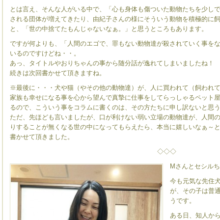
とは言え、そんな人がいる中で、「心も身体も傷ついた動物たちを少し
される団体が増えてきたり、由紀子さんの様にそういう動物を積極的に
と、「世の中捨てたもんじゃないなぁ。」と思うところもあります。
ですが何よりも、「人間のエゴで、罪もない動物達が殺されていく事を
いるのですけどね・・。
あっ、タイトルやおりちゃんの事から随分話が逸れてしまいましたね！
続きは次回書かせて頂きますね。
※最後に・・・犬や猫（やその他の動物達）が、人に買われて（飼われ
家族も幸せになる事を心から望んで真摯に仕事をしてらっしゃるペット
るので、こういう事をコラムに書くのは、その方たちに申し訳ないと思
ただ、先ほども言いましたが、口が利けない弱い立場の動物達が、人間
りすることが無くなる世の中になってもらえたら、本当に嬉しいなぁ～
書かせて頂きました。
◇◇◇
Mさんとセシル
今も元気な先住
が、その子は普
うです。
ある日、知人か