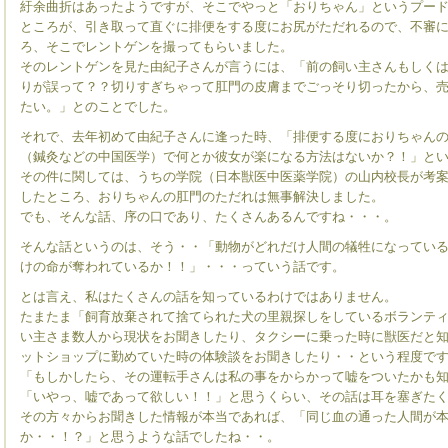
紆余曲折はあったようですが、そこでやっと「おりちゃん」というプー
ところが、引き取って直ぐに排便をする度にお尻がただれるので、不審
ろ、そこでレントゲンを撮ってもらいました。
そのレントゲンを見た由紀子さんが言うには、「前の飼い主さんもしく
りが誤って？？切りすぎちゃって肛門の皮膚までごっそり切ったから、
たい。」とのことでした。
それで、去年初めて由紀子さんに逢った時、「排便する度におりちゃん
（鍼灸などの中国医学）で何とか彼女が楽になる方法はないか？！」と
その件に関しては、うちの学院（日本獣医中医薬学院）の山内校長が考
したところ、おりちゃんの肛門のただれは無事解決しました。
でも、そんな話、序の口であり、たくさんあるんですね・・・。
そんな話というのは、そう・・「動物がどれだけ人間の犠牲になってい
けの命が奪われているか！！」・・・っていう話です。
とは言え、私はたくさんの話を知っているわけではありません。
たまたま「飼育放棄されて捨てられた犬の里親探しをしているボランテ
い主さま数人から現状をお聞きしたり、タクシーに乗った時に獣医だと
ットショップに勤めていた時の体験談をお聞きしたり・・という程度で
「もしかしたら、その運転手さんは私の事をからかって嘘をついたかも
「いやっ、嘘であって欲しい！！」と思うくらい、その話は耳を塞ぎた
その方々からお聞きした情報が本当であれば、「同じ血の通った人間が
か・・！？」と思うような話でしたね・・。