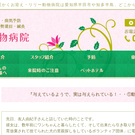
暖かくお迎え・リリー動物病院は愛知県半田市や知多半島、どこか
療・病気予防
去勢避妊・鍼灸
『与えているようで、実は与えられている！・・①
先日、友人由紀子さんと話していた時のことです。
彼女は、数年前にワンちゃんと暮らしたくて、そして出来たら引き取り
育放棄されて捨てられた犬の里親探しをしているボランティア団体」に