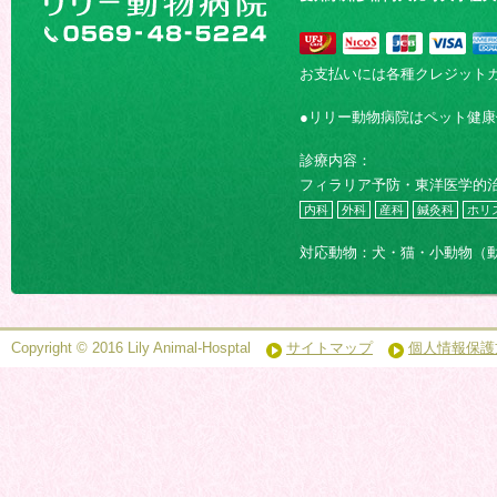
お支払いには各種クレジット
●リリー動物病院はペット健
診療内容：
フィラリア予防・東洋医学的
内科
外科
産科
鍼灸科
ホリ
対応動物：犬・猫・小動物（
Copyright © 2016 Lily Animal-Hosptal
サイトマップ
個人情報保護