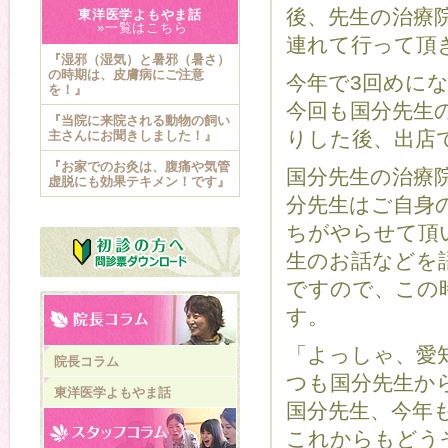
後、先生の治療院
東洋医学よもやま話
»一覧はこちら
連れて行って頂
『湿邪（湿気）と暑邪（暑さ）
の時期は、皮膚病にご注意
今年で3回めに
を！』
今回も国分先生
『当院に来院される動物の飼い
りした後、出店
主さんにお聞きしました！』
『お家でのお灸は、腹痛や気管
国分先生の治療
虚脱にも効果テキメン！です』
分先生はご自身
ちがやらせて頂
生のお話などを
ですので、この
す。
「よっしゃ、愛
院長コラム
つも国分先生か
東洋医学よもやま話
国分先生、今年も
これからもどうぞ