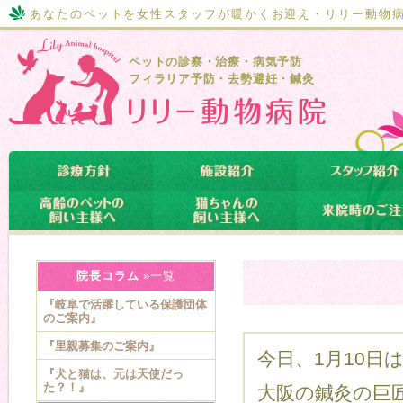
あなたのペットを女性スタッフが暖かくお迎え・リリー動物
ペットの診察・治療・病気予防
フィラリア予防・去勢避妊・鍼灸
院長コラム
»一覧
『岐阜で活躍している保護団体
のご案内』
『里親募集のご案内』
今日、1月10日
『犬と猫は、元は天使だっ
た？！』
大阪の鍼灸の巨