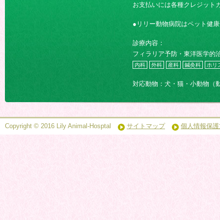
お支払いには各種クレジット
●リリー動物病院はペット健
診療内容：
フィラリア予防・東洋医学的
内科
外科
産科
鍼灸科
ホリ
対応動物：犬・猫・小動物（
Copyright © 2016 Lily Animal-Hosptal
サイトマップ
個人情報保護