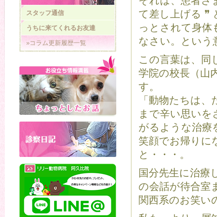
それは、患者さ
て差し上げる 
スタッフ通信
っとされて身体
うちに来てくれるお友達
なさい。という
»コラム更新履歴一覧
この言葉は、同
学院の校長（山
す。
「動物たちは、
まで辛い思いを
がるような治療
笑顔でお帰りに
と・・・。
国分先生に治療
の会話が待合室
関西系のお笑い