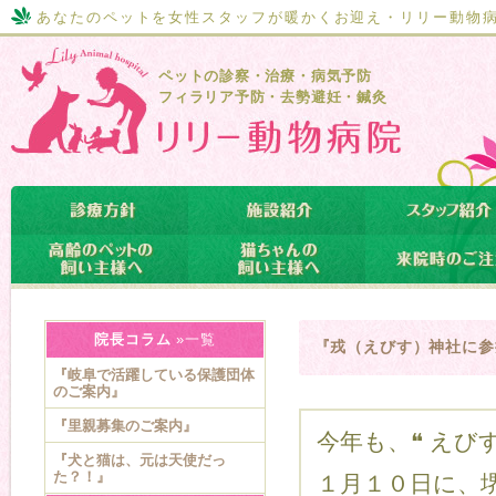
あなたのペットを女性スタッフが暖かくお迎え・リリー動物
ペットの診察・治療・病気予防
フィラリア予防・去勢避妊・鍼灸
院長コラム
»一覧
『戎（えびす）神社に参
『岐阜で活躍している保護団体
のご案内』
『里親募集のご案内』
今年も、❝ えび
『犬と猫は、元は天使だっ
た？！』
１月１０日に、