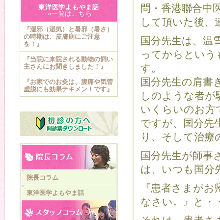
問・香港聯合中
東洋医学よもやま話
»一覧はこちら
して頂いた後、
『湿邪（湿気）と暑邪（暑さ）
の時期は、皮膚病にご注意
国分先生は、温
を！』
ってからという
『当院に来院される動物の飼い
す。
主さんにお聞きしました！』
国分先生の肩書
『お家でのお灸は、腹痛や気管
虚脱にも効果テキメン！です』
しのような者が
いくらいのお方
ですが、国分先
り、そして治療の
国分先生が師事
は、いつも国分
院長コラム
『患者さまがお
東洋医学よもやま話
なさい。』と・