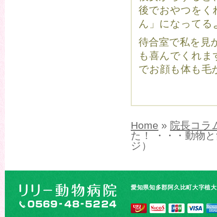
後でおやつをく
ん」になってるよ
待合室で私を見
も喜んでくれま
でお顔も体も毛
Home
»
院長コラ
た！ ・・・動物
ジ）
愛知県知多郡阿久比町大字植大字