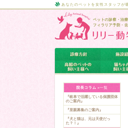
あなたのペットを女性スタッフが
ペットの診察・治
フィラリア予防・
院長コラム
»一覧
『岐阜で活躍している保護団体
のご案内』
『里親募集のご案内』
『犬と猫は、元は天使だっ
た？！』