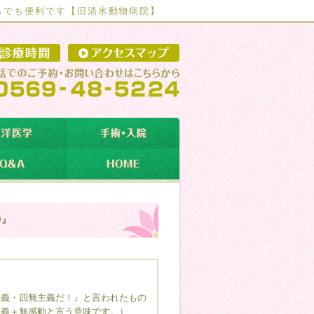
らでも便利です【
旧清水動物病院】
②』
主義・四無主義だ！』と言われたもの
主義＋無感動と言う意味です。）