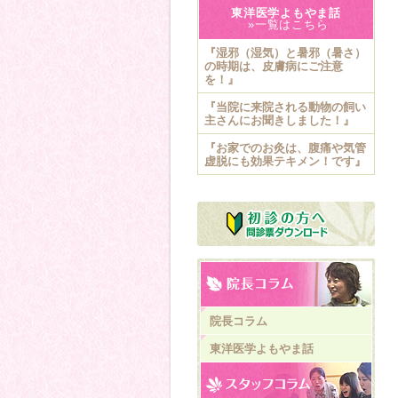
東洋医学よもやま話
»一覧はこちら
『湿邪（湿気）と暑邪（暑さ）
の時期は、皮膚病にご注意
を！』
『当院に来院される動物の飼い
主さんにお聞きしました！』
『お家でのお灸は、腹痛や気管
虚脱にも効果テキメン！です』
院長コラム
東洋医学よもやま話