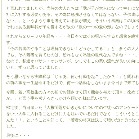
と言われてましたが、当時の大人たちは「我が子が大人になって幸せに
社に入社する必要がある。その為に勉強させなくてはならない。子供達
ない。」というような事を考えている親が増え、そういう風潮はこの頃
それはある意味我が子を愛するが故の『親の一つの愛の形』なのでしょ
それから２０～３０年経ち・・・今日本ではその頃からすると想像を絶
す。
「今の若者のやることは理解できない！どうかしてる！」と、多くの大
でも、その若者を育てたのは、紛れもなく私達の世代なんですね・・・
なので、私達オバサン・オジサンが、少しでもこの悪い流れが良い方向
いと、ずっと思っていました。
そう思いながら実際私は「じゃあ、何か行動を起こしたか？！」と問わ
の前の事を一生懸命するだけで、何一つ活動をしないまま今日まで来て
今回、若い高校生の方々の前でお話させて頂く機会を与えて頂き、改め
か。」と言う事を考えるきっかけを頂いた様に思います。
帰宅後、当日頂いた『人権問題やいきがいについての生徒へのアンケー
をいい大学に入れることだけに力を注いでいるだけでなく、こういうと
んだ！！」ということを知って、「若者の将来は決して暗いだけではな
した。
最後に・・・