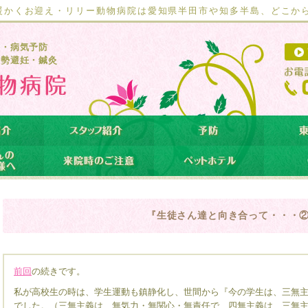
暖かくお迎え・リリー動物病院は愛知県半田市や知多半島、どこか
療・病気予防
去勢避妊・鍼灸
『生徒さん達と向き合って・・・
前回
の続きです。
私が高校生の時は、学生運動も鎮静化し、世間から『今の学生は、三無
でした。（三無主義は、無気力・無関心・無責任で、四無主義は、三無