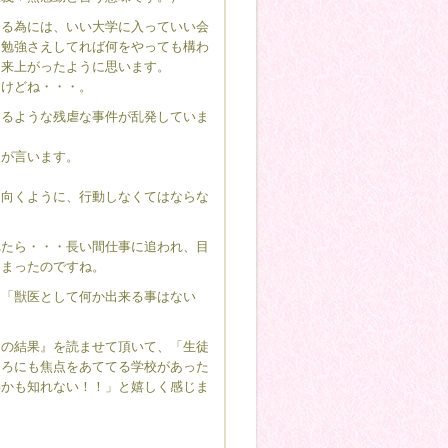
なる為には、いい大学に入っていい会
は勉強さえしてれば何をやっても構わ
出来上がったように思います。
うけどね・・・。
するような残虐な事件が乱発していま
人が言います。
。
に向くように、行動しなくてはならな
れたら・・・長い間仕事に追われ、目
しまったのですね。
て「獣医として何か出来る事はない
トの結果』を読ませて頂いて、「生徒
ころにも焦点をあててる学校があった
いかも知れない！！」と嬉しく感じま