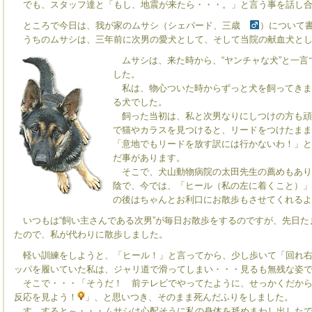
でも、スタッフ達と「もし、地震が来たら・・・。」と言う事を話し合
ところで今日は、我が家のムサシ（シェパード、三歳
）について
うちのムサシは、三年前に次男の愛犬として、そして当院の献血犬とし
ムサシは、来た時から、“ヤンチャな犬”と一言
した。
私は、物心ついた時からずっと犬を飼ってきま
る犬でした。
飼った当初は、私と次男なりにしつけの方も頑
で猫やカラスを見つけると、リードをつけたまま
「意地でもリードを放す訳には行かないわ！」と
だ事があります。
そこで、犬山動物病院の太田先生の薦めもあり
陰で、今では、「ヒール（私の左に着くこと）」
の後はちゃんとお利口にお散歩もさせてくれるよ
いつもは“飼い主さんである次男”が毎日お散歩をするのですが、先日た
たので、私が代わりに散歩しました。
軽い訓練をしようと、「ヒール！」と言ってから、少し歩いて「回れ右
ッパを履いていた私は、ジャリ道で滑ってしまい・・・見るも無残な姿
そこで・・・「そうだ！ 前テレビでやってたように、せっかくだから
反応を見よう！
」、と思いつき、そのまま死んだふりをしました。
す、すると～・・・ムサシは心配そうに私の身体を舐めまわし出したで