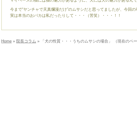
マイペースの猫には猫の魅力があるように、犬には犬の魅力があるんで
今まで“ヤンチャで天真爛漫だけ”のムサシだと思ってましたが、今回の
実は本当のおバカは私だったりして・・・（苦笑）・・・！！
Home
»
院長コラム
» 「犬の性質・・・うちのムサシの場合」 （現在のペ