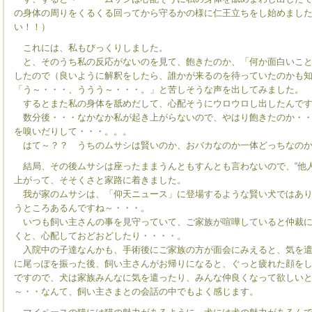
の身体の周りをくるくる回ってから守るかの様に仁王立ちをし始めまし
い！！）
これには、私もびっくりしました。
と、そのうち私の反応がないのを見て、飽きたのか、「何か面白いこと
したので（良いように解釈をしたら、誰かが来るのを待っていたのかも
「う～・・・、ううう～・・・。」と苦しそうな声を出してみました。
するとまた私の身体を舐めだして、心配そうにウロウロし出したんです
数分後・・・なかなか私が起き上がらないので、やはり飽きたのか・・
を嗅いだりして・・・。。。
はて～？？ うちのムサシは賢いのか、おバカなのか一体どっちなのか
結局、その後ムサシは座ったままうんともすんとも言わないので、“他人
上がって、そそくさと家路に着きました。
我が家のムサシは、「仰天ニュース」に登場するような賢い犬ではあり
うところあるんですね～・・・。
いつも飼い主さんの事を見守っていて、ご家族が喧嘩していると仲裁に
くと、心配しておどおどしたり・・・・。
入院中の子達なんかも、手術後にご家族の方が面会にみえると、気を遣
に尾っぽを振った後、飼い主さんがお帰りになると、ぐっと疲れた顔を
ですので、犬は家族みんなに気を遣ったり、みんな仲良くなって欲しい
～・・なんて、飼い主さまとの会話の中でもよく感じます。