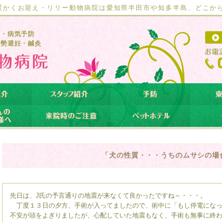
暖かくお迎え・リリー動物病院は愛知県半田市や知多半島、どこか
療・病気予防
去勢避妊・鍼灸
「犬の性質・・・うちのムサシの場
先日は、J氏の予言通りの地震が来なくて良かったですね～・・・。
丁度１３日の夕方、手術が入ってましたので、術中に「もし停電になっ
不安が頭をよぎりましたが、心配していた地震もなく、手術も無事に終