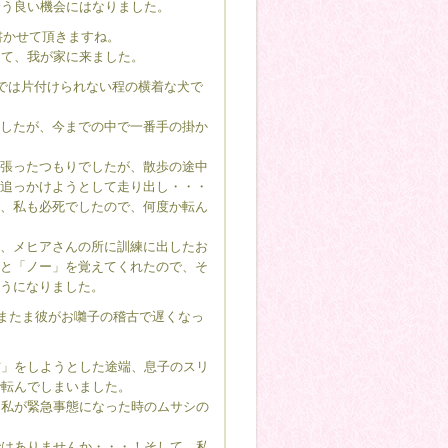
う良い機会にはなりました。
書かせて頂きますね。
て、我が家に来ました。
では片付けられない程の横着な犬で
したが、今までの中で一番手の掛か
張ったつもりでしたが、散歩の途中
追っかけようとして走り出し・・・
、私も必死でしたので、何度か転ん
、メヒアさんの所に訓練に出したお
と「ノー」を覚えてくれたので、そ
うになりました。
またま彼がお囃子の稽古で遅くなっ
」をしようとした途端、息子のスリ
で転んでしまいました。
私が緊急事態になった時のムサシの
はありませんか・・・！そして、私