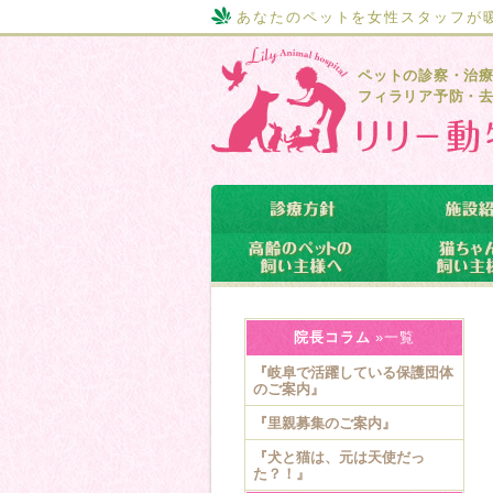
あなたのペットを女性スタッフが
ペットの診察・治
フィラリア予防・
院長コラム
»一覧
『岐阜で活躍している保護団体
のご案内』
『里親募集のご案内』
『犬と猫は、元は天使だっ
た？！』