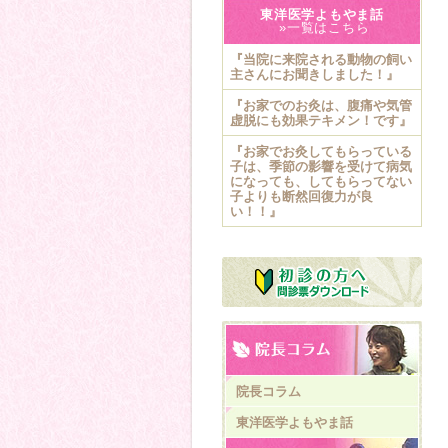
東洋医学よもやま話
»一覧はこちら
『当院に来院される動物の飼い
主さんにお聞きしました！』
『お家でのお灸は、腹痛や気管
虚脱にも効果テキメン！です』
『お家でお灸してもらっている
子は、季節の影響を受けて病気
になっても、してもらってない
子よりも断然回復力が良
い！！』
院長コラム
東洋医学よもやま話