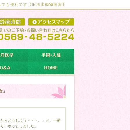
らでも便利です【
旧清水動物病院】
合」
たらどうしよう・・・。」と、一瞬
わり、ホッとしました。