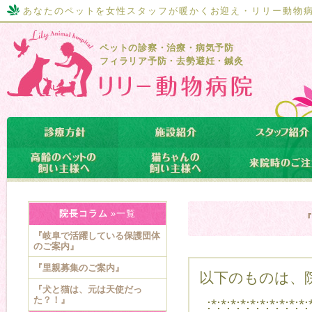
あなたのペットを女性スタッフが暖かくお迎え・リリー動物
ペットの診察・治療・病気予防
フィラリア予防・去勢避妊・鍼灸
院長コラム
»一覧
『岐阜で活躍している保護団体
のご案内』
『里親募集のご案内』
以下のものは、
『犬と猫は、元は天使だっ
た？！』
:*:*:*:*:*:*:*:*:*:*: