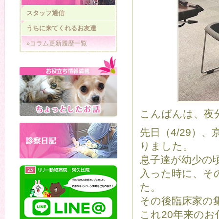
スタッフ通信
うちに来てくれるお友達
»コラム更新履歴一覧
こんばんは、夜
先日（4/29）
りました。
息子達が幼少の
入った時に、そ
た。
その後臨床家の
これ20年来の