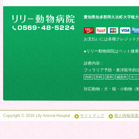
愛知県知多郡阿久比町大字植大字
お支払いには各種クレジット
●リリー動物病院はペット健
診療内容：
フィラリア予防・東洋医学的
内科
外科
産科
鍼灸科
ホリ
対応動物：犬・猫・小動物（
Copyright © 2016 Lily Animal-Hosptal
サイトマップ
個人情報保護