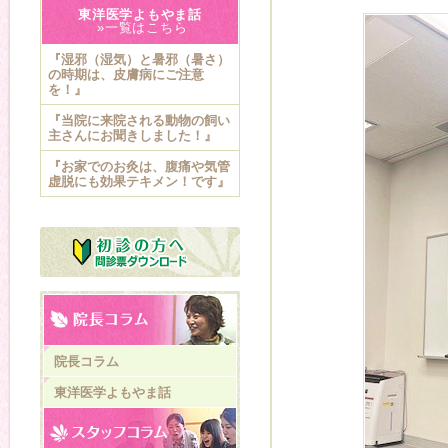
東洋医学よもやま話
»一覧はこちら
『湿邪（湿気）と暑邪（暑さ）
の時期は、皮膚病にご注意
を！』
『当院に来院される動物の飼い
主さんにお聞きしました！』
『お家でのお灸は、腹痛や気管
虚脱にも効果テキメン！です』
院長コラム
東洋医学よもやま話