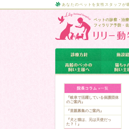
あなたのペットを女性スタッフが
ペットの診察・治
フィラリア予防・
院長コラム
»一覧
『岐阜で活躍している保護団体
のご案内』
『里親募集のご案内』
『犬と猫は、元は天使だっ
た？！』