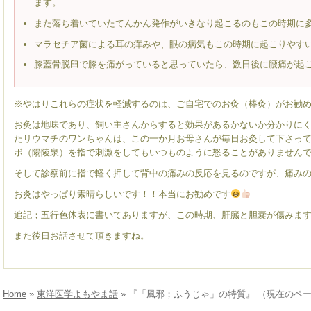
ます。
また落ち着いていたてんかん発作がいきなり起こるのもこの時期に
マラセチア菌による耳の痒みや、眼の病気もこの時期に起こりやす
膝蓋骨脱臼で膝を痛がっていると思っていたら、数日後に腰痛が起
※やはりこれらの症状を軽減するのは、ご自宅でのお灸（棒灸）がお勧
お灸は地味であり、飼い主さんからすると効果があるかないか分かりに
たリウマチのワンちゃんは、この一か月お母さんが毎日お灸して下さっ
ボ（陽陵泉）を指で刺激をしてもいつものように怒ることがありません
そして診察前に指で軽く押して背中の痛みの反応を見るのですが、痛み
お灸はやっぱり素晴らしいです！！本当にお勧めです
追記；五行色体表に書いてありますが、この時期、肝臓と胆嚢が傷みま
また後日お話させて頂きますね。
Home
»
東洋医学よもやま話
» 『「風邪；ふうじゃ」の特質』 （現在のペ