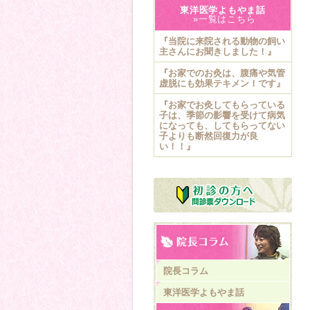
東洋医学よもやま話
»一覧はこちら
『当院に来院される動物の飼い
主さんにお聞きしました！』
『お家でのお灸は、腹痛や気管
虚脱にも効果テキメン！です』
『お家でお灸してもらっている
子は、季節の影響を受けて病気
になっても、してもらってない
子よりも断然回復力が良
い！！』
院長コラム
東洋医学よもやま話