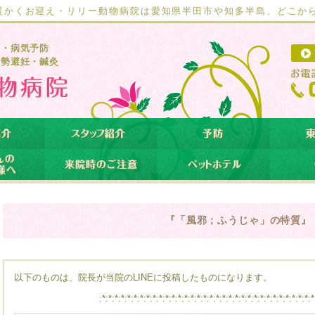
暖かくお迎え・リリー動物病院は愛知県半田市や知多半島、どこか
療・病気予防
去勢避妊・鍼灸
『「風邪；ふうじゃ」の特質』
以下のものは、院長が当院のLINEに投稿したものになります。
:*:*:*:*:*:*:*:*:*:*:*:*:*:*:*:*:*:*:*:*:*:*:*:*:*:*:*:*:*:*:*:*:*:*