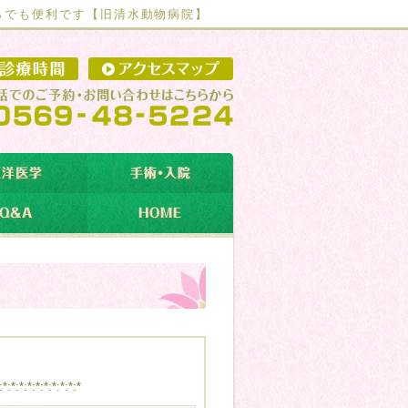
らでも便利です【
旧清水動物病院】
:*:*:*:*:*:*:*:*:*:*