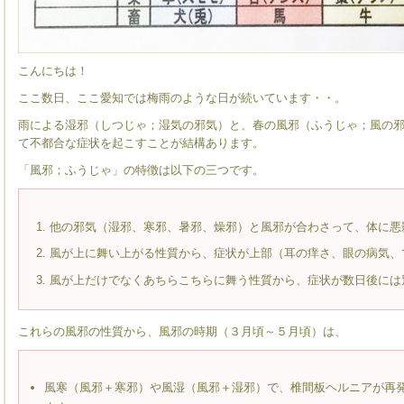
こんにちは！
ここ数日、ここ愛知では梅雨のような日が続いています・・。
雨による湿邪（しつじゃ；湿気の邪気）と、春の風邪（ふうじゃ；風の
て不都合な症状を起こすことが結構あります。
「風邪；ふうじゃ」の特徴は以下の三つです。
他の邪気（湿邪、寒邪、暑邪、燥邪）と風邪が合わさって、体に悪
風が上に舞い上がる性質から、症状が上部（耳の痒さ、眼の病気、
風が上だけでなくあちらこちらに舞う性質から、症状が数日後には
これらの風邪の性質から、風邪の時期（３月頃～５月頃）は、
風寒（風邪＋寒邪）や風湿（風邪＋湿邪）で、椎間板ヘルニアが再