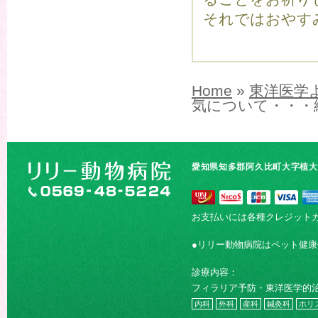
それではおやす
Home
»
東洋医学
気について・・・
愛知県知多郡阿久比町大字植大字
お支払いには各種クレジット
●リリー動物病院はペット健
診療内容：
フィラリア予防・東洋医学的
内科
外科
産科
鍼灸科
ホリ