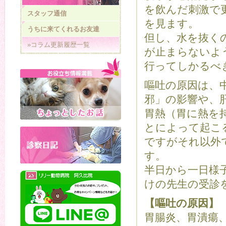
を飲んだ刺激で
スタッフ通信
を見ます。
うちに来てくれるお友達
但し、水を抜く
»コラム更新履歴一覧
が止まらないよ
行ってしかるべ
嘔吐の原因は、
邪」の影響や、
胃熱（胃に熱を
とによって起こ
ですがそれ以外
す。
半日から一日様
けの先生の受診
【嘔吐の原因】
胃腸炎、胃潰瘍