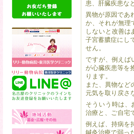
患、肝臓疾患な
異物が原因であ
か、それが無理
しないと改善は
子宮蓄膿症にし
せん。
ですが、例えば
が心臓疾患等を
ります。
また、異物など
元気を取り戻さ
そういう時は、
治療と、ご自宅
例えば、持病を
鍼灸治療で弱っ