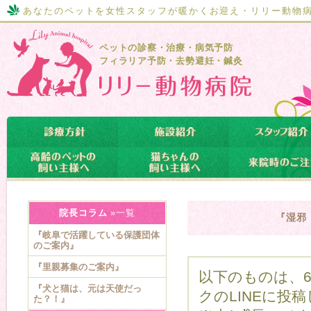
あなたのペットを女性スタッフが暖かくお迎え・リリー動物
ペットの診察・治療・病気予防
フィラリア予防・去勢避妊・鍼灸
院長コラム
»一覧
『湿邪
『岐阜で活躍している保護団体
のご案内』
『里親募集のご案内』
以下のものは、6
『犬と猫は、元は天使だっ
クのLINEに投
た？！』