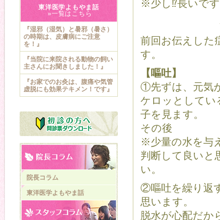
※少し⁉︎長いです
東洋医学よもやま話
»一覧はこちら
『湿邪（湿気）と暑邪（暑さ）
の時期は、皮膚病にご注意
前回お伝えした
を！』
す。
『当院に来院される動物の飼い
主さんにお聞きしました！』
【嘔吐】
『お家でのお灸は、腹痛や気管
①先ずは、元気
虚脱にも効果テキメン！です』
ケロッとしてい
子を見ます。
その後
※少量の水を与
判断して良いと
い。
院長コラム
②嘔吐を繰り返
東洋医学よもやま話
思います。
脱水が心配だか