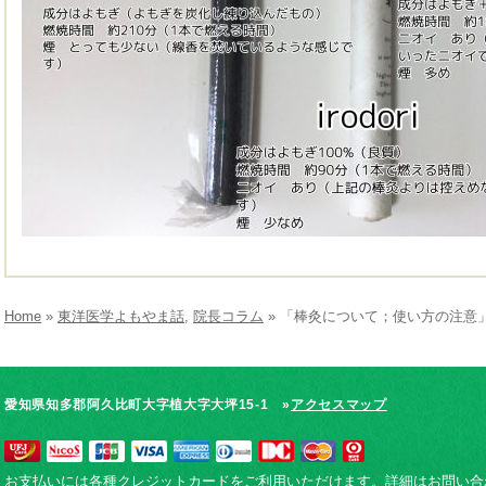
Home
»
東洋医学よもやま話
,
院長コラム
» 「棒灸について；使い方の注意
愛知県知多郡阿久比町大字植大字大坪15-1 »
アクセスマップ
お支払いには各種クレジットカードをご利用いただけます。詳細はお問い合