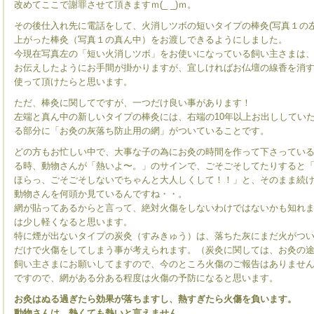
改めてここで謝罪させて頂きますｍ(_ _)ｍ。
その後仕入れ先に電話をして、火消しツボの短いタイプの棒灸(写真１の
上がった棒灸（写真１の真ん中）をお渡しできるようにしました。
今現在写真左の「短い火消しツボ」をお使いになっている飼い主さまは
お伝えしたようにお手間が掛かりますが、宜しければお仏壇の線香を消
使って頂けたらと思います。
ただ、棒灸に関してですが、一つだけ良い事があります！
左端と真ん中の新しいタイプの棒灸には、右端の10年以上お出ししてい
る部分に「お灸の灰落ち防止用の網」がついていることです。
どの方もお忙しい中で、大事な子の為にお灸の時間を作って下さってい
る時、動物さんが「熱いよ〜。」のサインで、ごそごそしてたりすると
ほらっ、ごそごそしないでちゃんと大人しくして！！」と、そのまま続
動物さんを何頭か見ているんですね・・。
網が貼ってあるからと言って、絶対火傷をしないわけではないかも知れ
は少し軽くなると思います。
特に煙が出ないタイプの炭灸（すみきゅう）は、落ちた灰にまだ火がつ
だけで火傷をしてしまう事が考えられます。（炭灸に関しては、お灸の
飼い主さまにお願いしてますので、今のところ火傷のご報告はありませ
ですので、網がある分ある程度は火傷の予防になると思います。
お灸はぬる過ぎたら効果が落ちますし、熱すぎたら火傷を負います。
動物さんは、熱くても熱いと言えません。