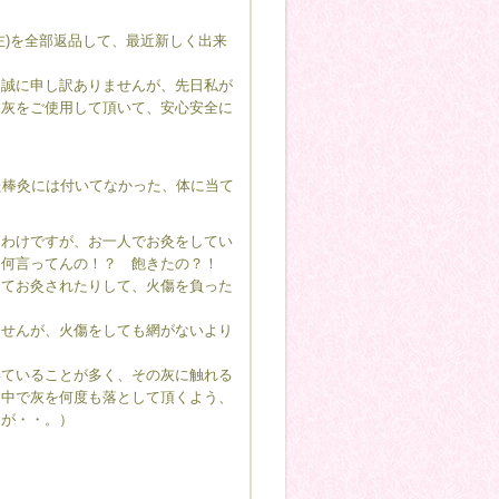
左)を全部返品して、最近新しく出来
、誠に申し訳ありませんが、先日私が
す灰をご使用して頂いて、安心安全に
た棒灸には付いてなかった、体に当て
るわけですが、お一人でお灸をしてい
「何言ってんの！？ 飽きたの？！
けてお灸されたりして、火傷を負った
ませんが、火傷をしても網がないより
いていることが多く、その灰に触れる
途中で灰を何度も落として頂くよう、
んが・・。）