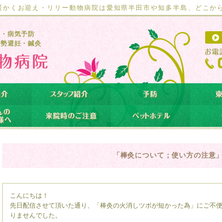
暖かくお迎え・リリー動物病院は愛知県半田市や知多半島、どこか
療・病気予防
去勢避妊・鍼灸
「棒灸について；使い方の注意
こんにちは！
先日配信させて頂いた通り、「棒灸の火消しツボが短かった為」にご不
りませんでした。