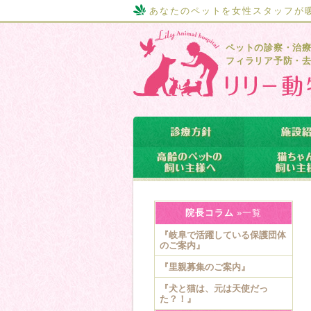
あなたのペットを女性スタッフが
ペットの診察・治
フィラリア予防・
院長コラム
»一覧
『岐阜で活躍している保護団体
のご案内』
『里親募集のご案内』
『犬と猫は、元は天使だっ
た？！』