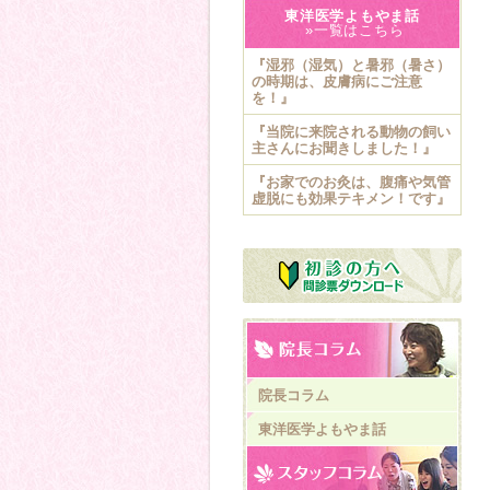
東洋医学よもやま話
»一覧はこちら
『湿邪（湿気）と暑邪（暑さ）
の時期は、皮膚病にご注意
を！』
『当院に来院される動物の飼い
主さんにお聞きしました！』
『お家でのお灸は、腹痛や気管
虚脱にも効果テキメン！です』
院長コラム
東洋医学よもやま話