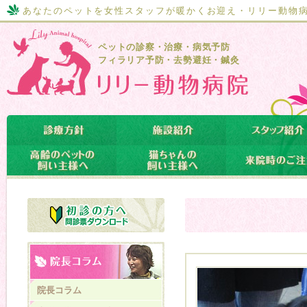
あなたのペットを女性スタッフが暖かくお迎え・リリー動物
ペットの診察・治療・病気予防
フィラリア予防・去勢避妊・鍼灸
院長コラム