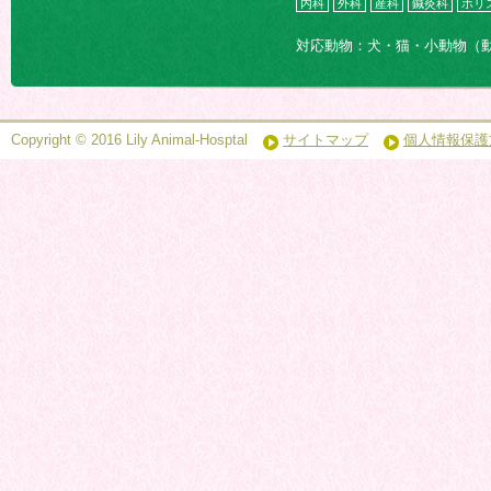
内科
外科
産科
鍼灸科
ホリ
対応動物：犬・猫・小動物（
Copyright © 2016 Lily Animal-Hosptal
サイトマップ
個人情報保護