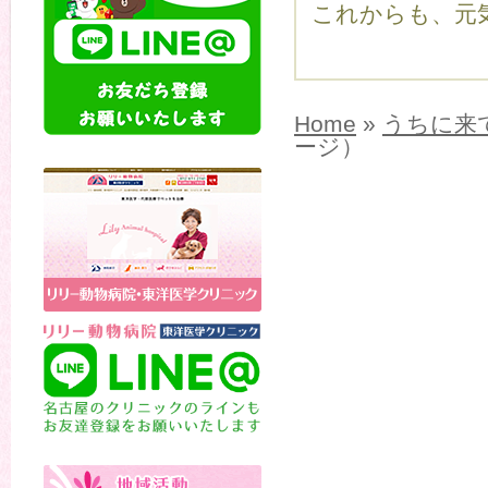
これからも、元気
Home
»
うちに来
ージ）