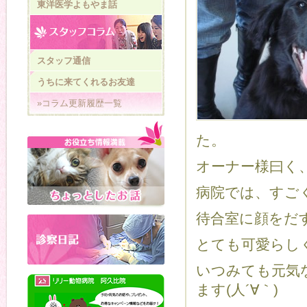
東洋医学よもやま話
スタッフ通信
うちに来てくれるお友達
»コラム更新履歴一覧
た。
オーナー様曰く
病院では、すご
待合室に顔をだ
とても可愛らし
いつみても元気
ます(人´∀｀)