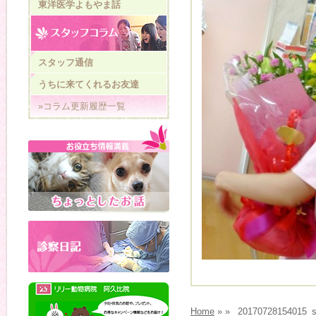
東洋医学よもやま話
スタッフ通信
うちに来てくれるお友達
»コラム更新履歴一覧
Home
» » _2017072815401