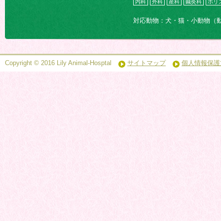
内科
外科
産科
鍼灸科
ホリ
対応動物：犬・猫・小動物（
Copyright © 2016 Lily Animal-Hosptal
サイトマップ
個人情報保護