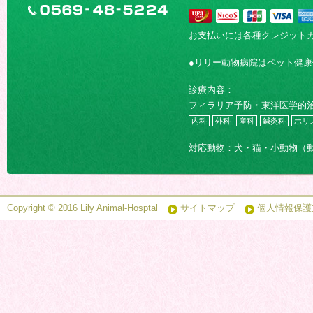
お支払いには各種クレジット
●リリー動物病院はペット健
診療内容：
フィラリア予防・東洋医学的
内科
外科
産科
鍼灸科
ホリ
対応動物：犬・猫・小動物（
Copyright © 2016 Lily Animal-Hosptal
サイトマップ
個人情報保護