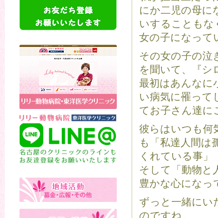
にか二児の母に
いすることもな
女の子になっ
その女の子の泣
を聞いて、『シ
最初はあんなに
い病気に罹って
てお子さん達に
彼らはいつも何
も「私達人間は
くれている事」
そして「動物と
豊かな心になっ
ずっと一緒にい
のですね。