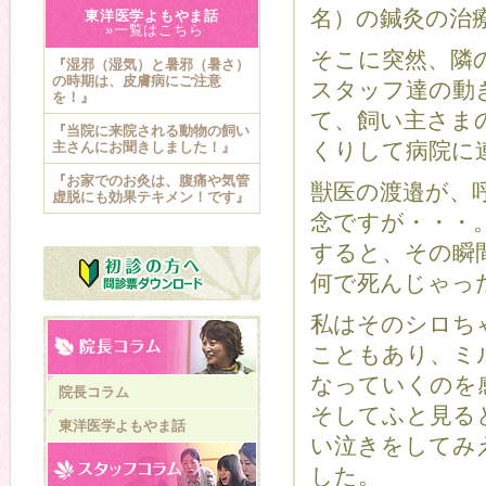
名）の鍼灸の治
東洋医学よもやま話
»一覧はこちら
そこに突然、隣
『湿邪（湿気）と暑邪（暑さ）
の時期は、皮膚病にご注意
スタッフ達の動
を！』
て、飼い主さま
『当院に来院される動物の飼い
くりして病院に
主さんにお聞きしました！』
『お家でのお灸は、腹痛や気管
獣医の渡邉が、
虚脱にも効果テキメン！です』
念ですが・・・
すると、その瞬
何で死んじゃっ
私はそのシロち
こともあり、ミ
なっていくのを
院長コラム
そしてふと見る
東洋医学よもやま話
い泣きをしてみ
した。