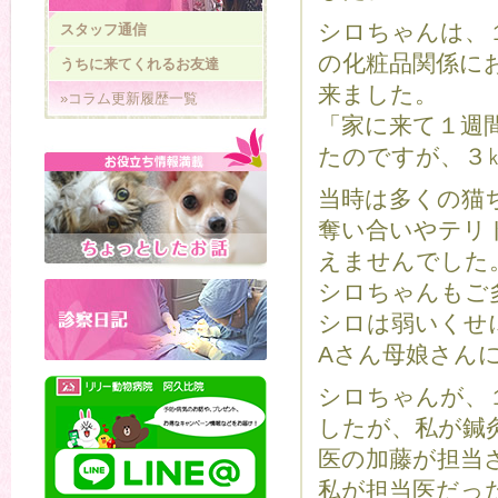
シロちゃんは、
スタッフ通信
の化粧品関係に
うちに来てくれるお友達
来ました。
»コラム更新履歴一覧
「家に来て１週
たのですが、３
当時は多くの猫
奪い合いやテリ
えませんでした
シロちゃんもご
シロは弱いくせ
Aさん母娘さん
シロちゃんが、
したが、私が鍼
医の加藤が担当
私が担当医だっ