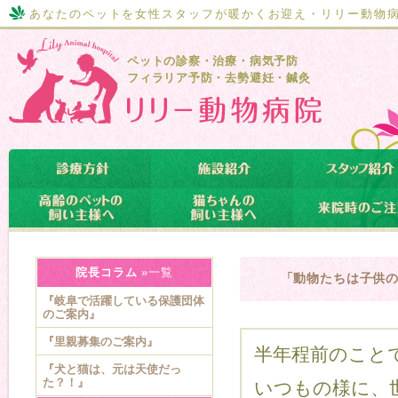
あなたのペットを女性スタッフが暖かくお迎え・リリー動物
ペットの診察・治療・病気予防
フィラリア予防・去勢避妊・鍼灸
院長コラム
»一覧
「動物たちは子供
『岐阜で活躍している保護団体
のご案内』
『里親募集のご案内』
半年程前のこと
『犬と猫は、元は天使だっ
た？！』
いつもの様に、