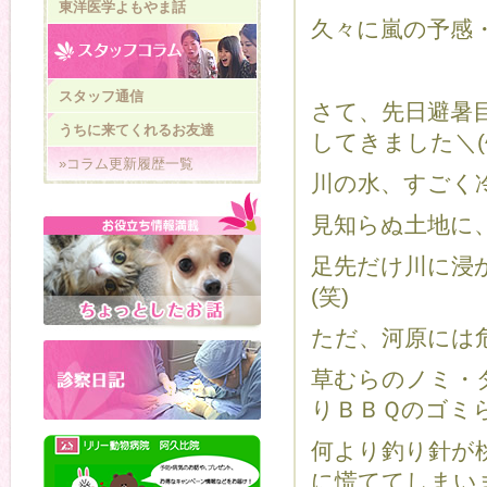
東洋医学よもやま話
久々に嵐の予感・・
スタッフ通信
さて、先日避暑
うちに来てくれるお友達
してきました＼(^
»コラム更新履歴一覧
川の水、すごく冷
見知らぬ土地に、
足先だけ川に浸
(笑)
ただ、河原には危
草むらのノミ・
りＢＢＱのゴミ
何より釣り針が
に慌ててしまいま