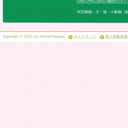
内科
外科
産科
鍼灸科
ホリ
対応動物：犬・猫・小動物（
Copyright © 2016 Lily Animal-Hosptal
サイトマップ
個人情報保護