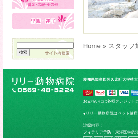
Home
»
スタッフ
愛知県知多郡阿久比町大字植大字
お支払いには各種クレジット
●リリー動物病院はペット健
診療内容：
フィラリア予防・東洋医学的