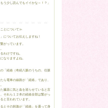
「もう少し読んでもイイかな～！？」
 … … … … … … … …
てことについて≫
）」についてお伝えしますね！
と繋がっています。
す。
するわけですね。
とになりますよね。
本の「経絡（奇経八脈のうちの、任脈
したら電車の線路が「経絡」であり、
す。
った臓器に気と血を巡らせていると言
た、それら１２本の経絡全部は繋がっ
いると言われています。
するとその刺激が「経絡」を通って身