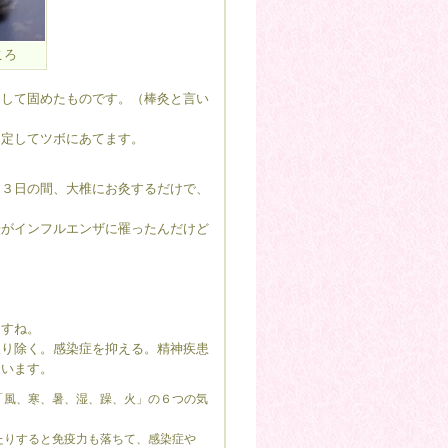
ころ
にして固めたものです。（棒灸と言い
固定してツボにあてます。
～３日の間、大椎にお灸するだけで、
子がインフルエンザに罹ったんだけど
。
ますね。
取り除く。感染症を抑える。精神疾患
ています。
「風、寒、暑、湿、躁、火」の６つの気
たりすると免疫力も落ちて、感染症や