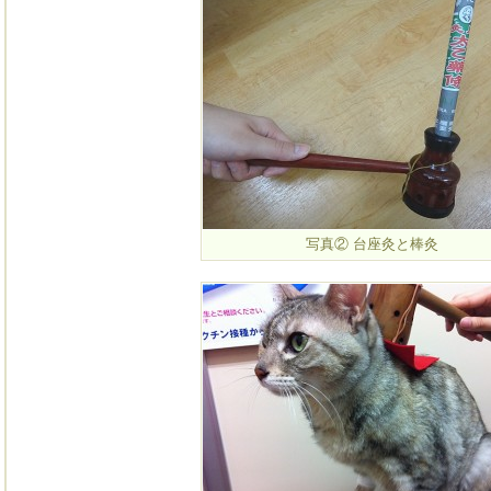
写真② 台座灸と棒灸