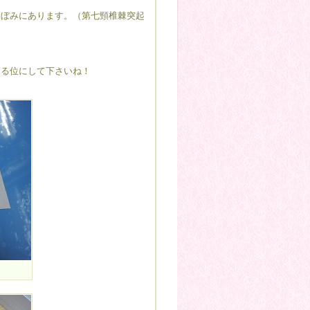
くぼみにあります。（第七頸椎棘突起
する位にして下さいね！