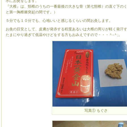
ボにお灸をします。
『大椎』は、頸椎のうちの一番最後の大きな骨（第七頸椎）の直ぐ下の
と第一胸椎棘突起の間です。）
５分でも１０分でも、心地いいと感じるくらいの間お灸します。
お灸の目安として、皮膚が発赤する程度あるいは大椎の周りが軽く発汗
たまにやり過ぎて低温やけどをする方もおみえですので・・・＾-＾;。
写真① もぐさ