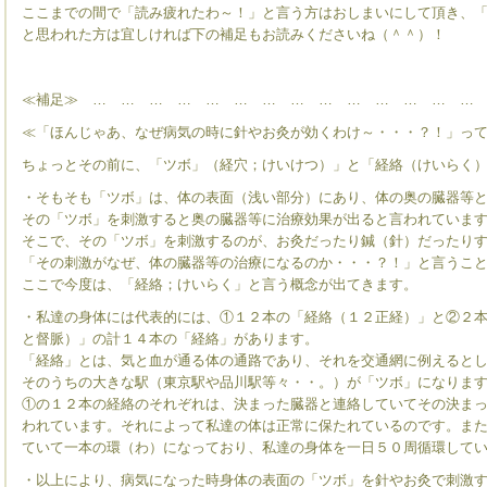
ここまでの間で「読み疲れたわ～！」と言う方はおしまいにして頂き、
と思われた方は宜しければ下の補足もお読みくださいね（＾＾）！
≪補足≫ … … … … … … … … … … … … … …
≪「ほんじゃあ、なぜ病気の時に針やお灸が効くわけ～・・・？！」っ
ちょっとその前に、「ツボ」（経穴；けいけつ）」と「経絡（けいらく
・そもそも「ツボ」は、体の表面（浅い部分）にあり、体の奥の臓器等
その「ツボ」を刺激すると奥の臓器等に治療効果が出ると言われていま
そこで、その「ツボ」を刺激するのが、お灸だったり鍼（針）だったり
「その刺激がなぜ、体の臓器等の治療になるのか・・・？！」と言うこ
ここで今度は、「経絡；けいらく」と言う概念が出てきます。
・私達の身体には代表的には、①１２本の「経絡（１２正経）」と②２
と督脈）」の計１４本の「経絡」があります。
「経絡」とは、気と血が通る体の通路であり、それを交通網に例えると
そのうちの大きな駅（東京駅や品川駅等々・・。）が「ツボ」になりま
①の１２本の経絡のそれぞれは、決まった臓器と連絡していてその決ま
われています。それによって私達の体は正常に保たれているのです。ま
ていて一本の環（わ）になっており、私達の身体を一日５０周循環して
・以上により、病気になった時身体の表面の「ツボ」を針やお灸で刺激