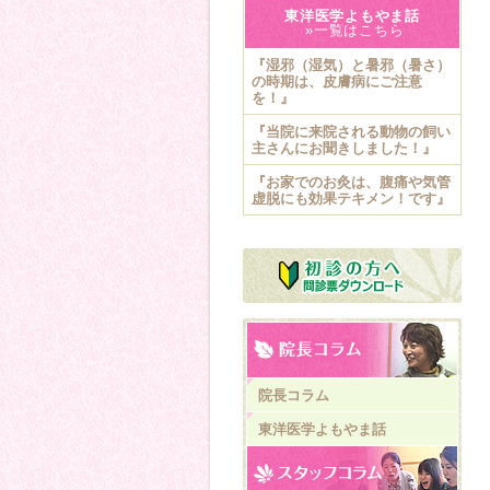
東洋医学よもやま話
»一覧はこちら
『湿邪（湿気）と暑邪（暑さ）
の時期は、皮膚病にご注意
を！』
『当院に来院される動物の飼い
主さんにお聞きしました！』
『お家でのお灸は、腹痛や気管
虚脱にも効果テキメン！です』
院長コラム
東洋医学よもやま話