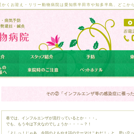
暖かくお迎え・リリー動物病院は愛知県半田市や知多半島、どこか
療・病気予防
去勢避妊・鍼灸
その②「インフルエンザ等の感染症に罹っ
巷では、インフルエンザが流行っているとか・・・。
でも、もう今は下火なのでしょうか・・・～？！
「よしっ！じゃあ、今回のよもやま話のテーマはこれだ！」と、思い立