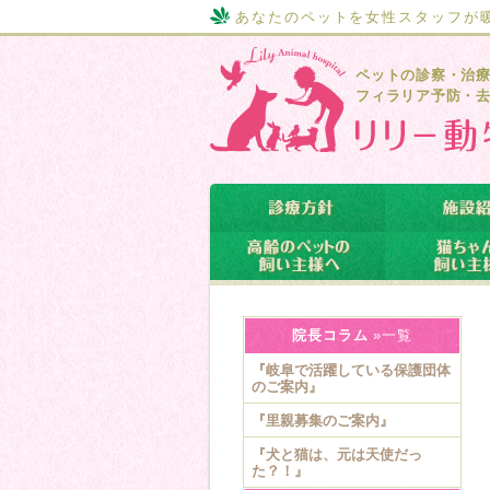
あなたのペットを女性スタッフが
ペットの診察・治
フィラリア予防・
院長コラム
»一覧
『岐阜で活躍している保護団体
のご案内』
『里親募集のご案内』
『犬と猫は、元は天使だっ
た？！』