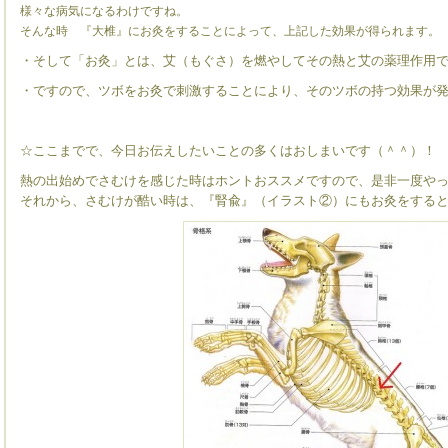
様々な病気になるわけですね。
そんな時 『大椎』にお灸をすることによって、上記した効果が得られます。
・そして「お灸」とは、艾（もぐさ）を燃やしてその熱と艾の薬理作用
・ですので、ツボをお灸で刺激することにより、そのツボの持つ効果が
☆ここまでで、今日お伝えしたいことの多くはおしまいです（＾＾）！
熱の出始めでさむけを感じた時はホントおススメですので、是非一度や
それから、さむけが酷い時は、『腎兪』（イラスト②）にもお灸をする