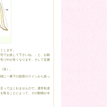
強くします。
自宅でお灸して下さいね。」と、お願
の毛づやが良くなります。そして足腰
す（笑）。
の様に一番下の肋骨のラインから真っ
は言ってはくれませんので、通常私達
脉を取ることによって、その動物が冷