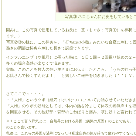
写真③ ネコちゃんにお灸をしていると
因みに、この写真で使用しているお灸は、艾（もぐさ；写真①）を棒状
ます。）
写真②③の様に、この棒灸を、「打ち出の小槌」みたいな台座に刺して
熱さの調節は棒灸を刺した長さで調節できます。
インフルエンザ（や風邪）に罹った時は、１日１回～２回罹り始めの２
多くの場合高熱が出なくて済みます。
実際、このことを数人の飼い主さまにお伝えしたところ、「うちの姪っ
お陰さんで軽くすんだよ！」 と嬉しいご報告を頂きました（＾＾）Ｖ
さてここで～・・・。
・『大椎』というツボ（経穴；けいけつ）についてお話させていただき
『大椎』のツボの効能としては、体内の熱を冷まして体表の邪気※１を
を回復させる。その他頚部・背部のこわばりと痛み、咳に効くと言われ
※１ここで言う邪気とは、自然界における外因（病気の原因）のことであり、
のことを言います。
私達は、これらの外因が過剰になったり私達自身の気が落ちて疲れやすくなっ