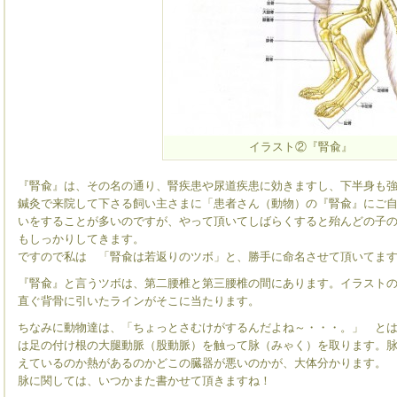
イラスト②『腎兪』
『腎兪』は、その名の通り、腎疾患や尿道疾患に効きますし、下半身も
鍼灸で来院して下さる飼い主さまに「患者さん（動物）の『腎兪』にご
いをすることが多いのですが、やって頂いてしばらくすると殆んどの子
もしっかりしてきます。
ですので私は 「腎兪は若返りのツボ」と、勝手に命名させて頂いてま
『腎兪』と言うツボは、第二腰椎と第三腰椎の間にあります。イラスト
直ぐ背骨に引いたラインがそこに当たります。
ちなみに動物達は、「ちょっとさむけがするんだよね～・・・。」 と
は足の付け根の大腿動脈（股動脈）を触って脉（みゃく）を取ります。
えているのか熱があるのかどこの臓器が悪いのかが、大体分かります。
脉に関しては、いつかまた書かせて頂きますね！