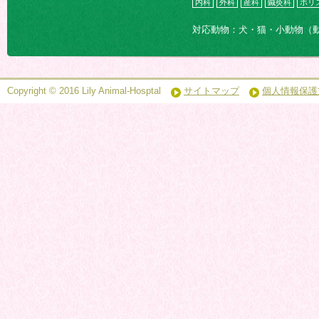
内科
外科
産科
鍼灸科
ホリ
対応動物：犬・猫・小動物（
Copyright © 2016 Lily Animal-Hosptal
サイトマップ
個人情報保護