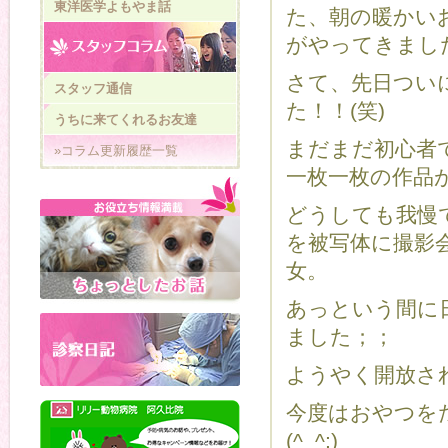
東洋医学よもやま話
た、朝の暖かい
がやってきました
さて、先日つい
スタッフ通信
た！！(笑)
うちに来てくれるお友達
まだまだ初心者
»コラム更新履歴一覧
一枚一枚の作品が
どうしても我慢
を被写体に撮影
女。
あっという間に
ました；；
ようやく開放さ
今度はおやつを
(^_^;)