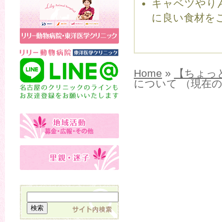
キャベツやり
に良い食材を
Home
»
【ちょっ
について （現在