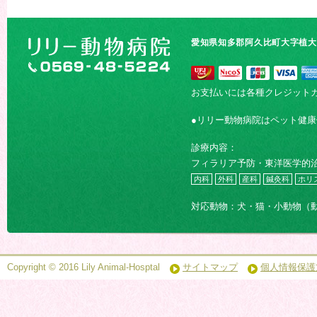
愛知県知多郡阿久比町大字植大字
お支払いには各種クレジット
●リリー動物病院はペット健
診療内容：
フィラリア予防・東洋医学的
内科
外科
産科
鍼灸科
ホリ
対応動物：犬・猫・小動物（
Copyright © 2016 Lily Animal-Hosptal
サイトマップ
個人情報保護