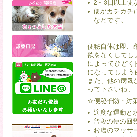
2～3日以上便
便がカチカチ
などです。
便秘自体は即、
欲をなくしてし
によってひどく
になってしまう
また、他の病気
って下さいね。
☆便秘予防・対
適度な運動と
普段の便の回
お腹のマッサ