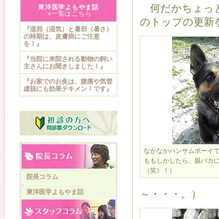
何だかちょっと
東洋医学よもやま話
»一覧はこちら
のトップの更新
『湿邪（湿気）と暑邪（暑さ）
の時期は、皮膚病にご注意
を！』
『当院に来院される動物の飼い
主さんにお聞きしました！』
『お家でのお灸は、腹痛や気管
虚脱にも効果テキメン！です』
なかなかハンサムボーイ
ももしかしたら、親バカ
（笑）！）
院長コラム
東洋医学よもやま話
～・・・。）