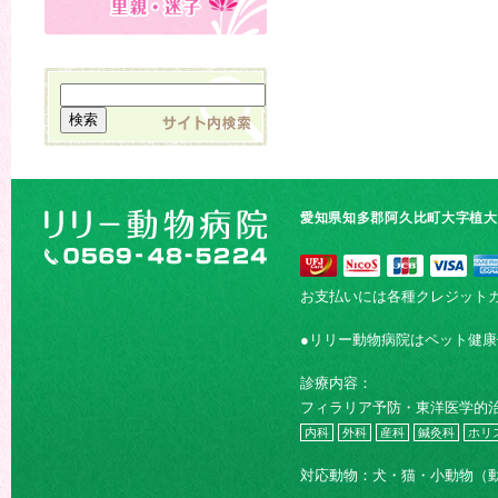
愛知県知多郡阿久比町大字植大字
お支払いには各種クレジット
●リリー動物病院はペット健
診療内容：
フィラリア予防・東洋医学的
内科
外科
産科
鍼灸科
ホリ
対応動物：犬・猫・小動物（