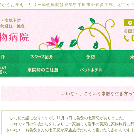
暖かくお迎え・リリー動物病院は愛知県半田市や知多半島、どこか
療・病気予防
去勢避妊・鍼灸
いいな～、こういう素敵な生き方っ
少し前の話になりますが、11月３日に義父の七回忌がありました。
それで２日の午後から久しぶりに一家揃って岩手の実家に家族旅行に行
さいね！ お義父さんの七回忌が家族旅行だなんて書いたらあかんです