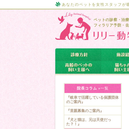
あなたのペットを女性スタッフが
ペットの診察・治
フィラリア予防・
院長コラム
»一覧
『岐阜で活躍している保護団体
のご案内』
『里親募集のご案内』
『犬と猫は、元は天使だっ
た？！』