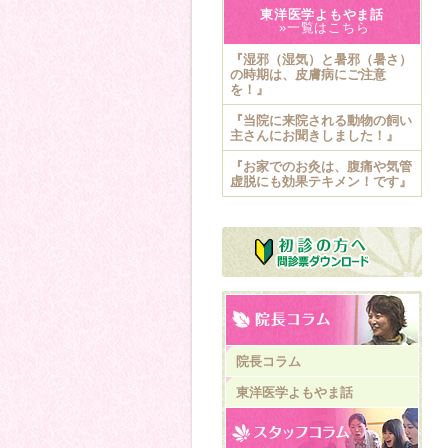
東洋医学よもやま話
»一覧はこちら
『湿邪（湿気）と暑邪（暑さ）
の時期は、皮膚病にご注意
を！』
『当院に来院される動物の飼い
主さんにお聞きしました！』
『お家でのお灸は、腹痛や気管
虚脱にも効果テキメン！です』
院長コラム
東洋医学よもやま話