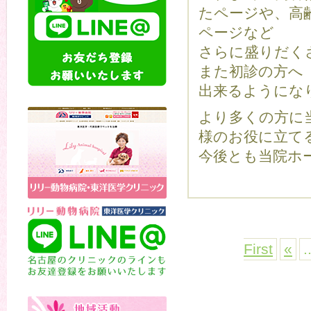
たページや、高
ページなど
さらに盛りだく
また初診の方へ
出来るようにな
より多くの方に
様のお役に立て
今後とも当院ホ
First
«
.