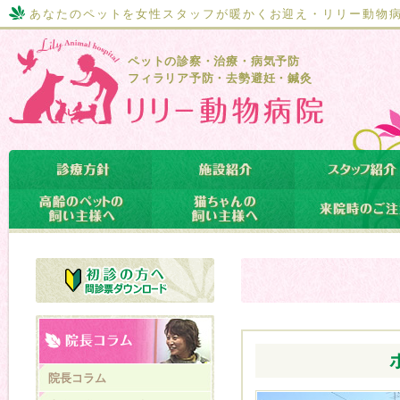
あなたのペットを女性スタッフが暖かくお迎え・リリー動物
ペットの診察・治療・病気予防
フィラリア予防・去勢避妊・鍼灸
院長コラム