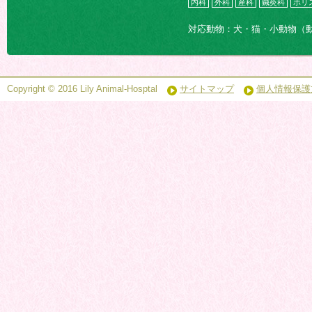
内科
外科
産科
鍼灸科
ホリ
対応動物：犬・猫・小動物（
Copyright © 2016 Lily Animal-Hosptal
サイトマップ
個人情報保護