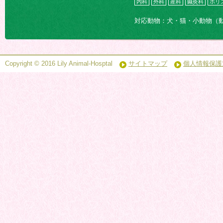
内科
外科
産科
鍼灸科
ホリ
対応動物：犬・猫・小動物（
Copyright © 2016 Lily Animal-Hosptal
サイトマップ
個人情報保護