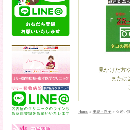
見かけた方
または当
Home
»
里親・迷子
» ☆迷い