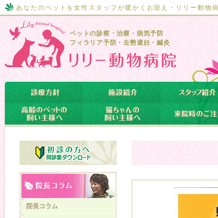
あなたのペットを女性スタッフが暖かくお迎え・リリー動物
ペットの診察・治療・病気予防
フィラリア予防・去勢避妊・鍼灸
院長コラム