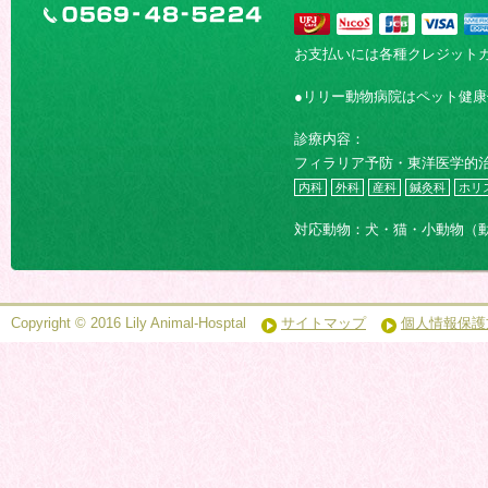
お支払いには各種クレジット
●リリー動物病院はペット健
診療内容：
フィラリア予防・東洋医学的
内科
外科
産科
鍼灸科
ホリ
対応動物：犬・猫・小動物（
Copyright © 2016 Lily Animal-Hosptal
サイトマップ
個人情報保護