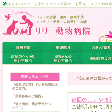
あなたのペットを女性スタッフが暖かくお迎え・リリー動物
ペットの診察・治療・病気予防
フィラリア予防・去勢避妊・鍼灸
院長コラム
»一覧
『心と身体は繋がっ
『岐阜で活躍している保護団体
のご案内』
『里親募集のご案内』
前回のよもやま
『犬と猫は、元は天使だっ
ご説明させて頂
た？！』