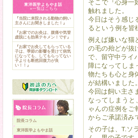
そこで『心身一
東洋医学よもやま話
»一覧はこちら
触れました。
今日はそう感じ
『当院に来院される動物の飼い
主さんにお聞きしました！』
るという例を皆
『お家でのお灸は、腹痛や気管
虚脱にも効果テキメン！です』
例えば嫌いな猫
『お家でお灸してもらっている
の毛の殆どが抜
子は、季節の影響を受けて病気
で、留守中ライ
になっても、してもらってない
子よりも断然回復力が良
障になってしま
い！！』
物たちも心と身
が結構いました
今回は飼い主さ
なってしまうと
ゃんの症例をご
からご承諾済み
院長コラム
その子は、T.
東洋医学よもやま話
ん、男の子です