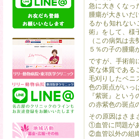
急に大きくなっ
腫瘍が大きいだ
るかも知れない
術』をして、様
（この病気は去
５％の子の腫瘍
ですが、手術前
変な体質である
毛刈りしたペニ
色の斑点がいっ
『紫斑』という
の赤紫色の斑点
その原因はさま
①血管に問題が
②血管以外の組