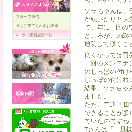
ソラちゃんは、
スタッフ通信
が続いたりと大
うちに来てくれるお友達
て、年に一回の
ところが、9歳
»コラム更新履歴一覧
通院して頂くこ
良くなっては再
一回のメンテナ
のしっぽの付け
しっぽの付け根
結果、ソラちゃ
ました。
ただ、普通『肛
できることが多
ていたのですね
Tさんは「一旦