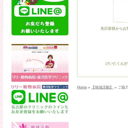
先日皆様からお
けいたくんが
Home
»
【地域活動】
» ご協