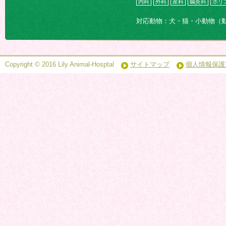
内科
外科
産科
鍼灸科
ホリ
対応動物：犬・猫・小動物（
Copyright © 2016 Lily Animal-Hosptal
サイトマップ
個人情報保護