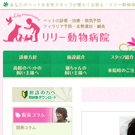
あなたのペットを女性スタッフが暖かくお迎え・リリー動物
ペットの診察・治療・病気予防
フィラリア予防・去勢避妊・鍼灸
院長コラム