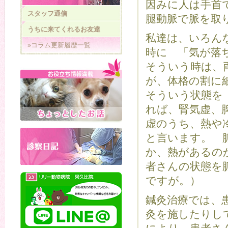
因みに人は手首
スタッフ通信
腿動脈で脈を取
うちに来てくれるお友達
私達は、いろん
»コラム更新履歴一覧
時に 「気が落
そういう時は、
が、体格の割に
そういう状態を
れば、腎気虚、
虚のうち、熱や
と言います。 
か、熱があるの
者さんの状態を
ですが。）
鍼灸治療では、
灸を施したりし