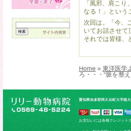
「風邪、肩こり
なる！」という
次回は、「今、
いてお話させて
それでは皆様、
Home
»
東洋医学
ろ・・・‟脈を整え
愛知県知多郡阿久比町大字植大字
お支払いには各種クレジット