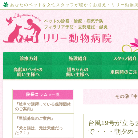
あなたのペットを女性スタッフが暖かくお迎え・リリー動物
ペットの診察・治療・病気予防
フィラリア予防・去勢避妊・鍼灸
院長コラム
»一覧
その⑨「中
『岐阜で活躍している保護団体
のご案内』
『里親募集のご案内』
台風19号が立
『犬と猫は、元は天使だっ
で・・・朝夕め
た？！』