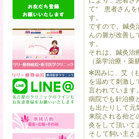
により、患者さん
て” 患者さん
す。
ですので、鍼灸
んの脈が改善し
す。
それは、鍼灸治
（薬学治療・薬
✻因みに、艾（
を温めて刺激し
言われています
病院でも針治療
も出たりして元
来院される殆ど
灸をして頂いて
そして飼い主さ