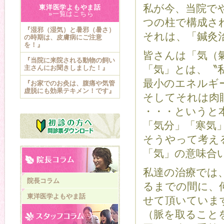
私が今、当院で
東洋医学よもやま話
»一覧はこちら
つの柱で構成さ
『湿邪（湿気）と暑邪（暑さ）
それは、「鍼灸
の時期は、皮膚病にご注意
を！』
皆さんは「気（
『当院に来院される動物の飼い
「気」とは、〝
主さんにお聞きしました！』
最小のエネルギ
『お家でのお灸は、腹痛や気管
虚脱にも効果テキメン！です』
そしてそれは肉
・・・というと
「気分」「寒気
そうやって考え
「気」の意味合
私達の治療では
院長コラム
るまでの間に、
東洋医学よもやま話
せて頂いていま
（脈を取ること