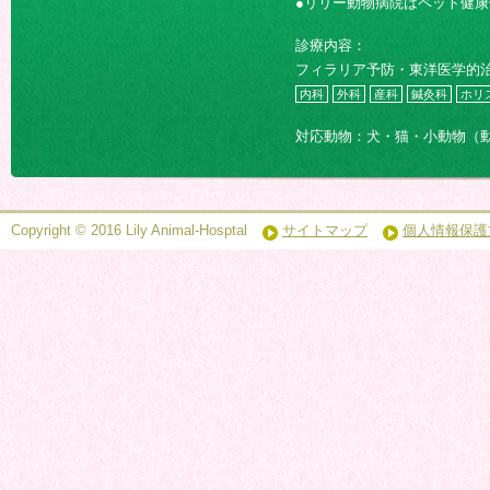
●リリー動物病院はペット健
診療内容：
フィラリア予防・東洋医学的
内科
外科
産科
鍼灸科
ホリ
対応動物：犬・猫・小動物（
Copyright © 2016 Lily Animal-Hosptal
サイトマップ
個人情報保護