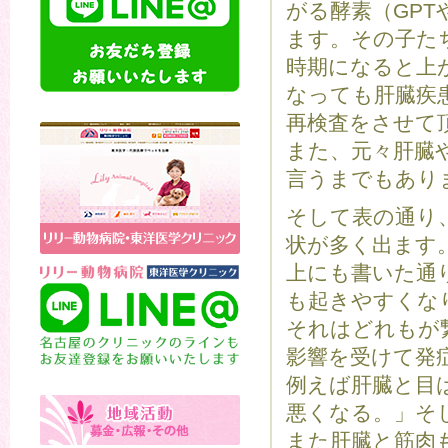
がる酵素（GPT
ます。その子た
時期になると上
なっても肝臓疾
再検査をさせて
また、元々肝臓
言うまでもあり
そして表の通り
状が多く出ます
上にも書いた通
も起きやすくな
それはどれもが
影響を受けて発
例えば肝臓と目
悪くなる。」そ
また肝臓と筋肉