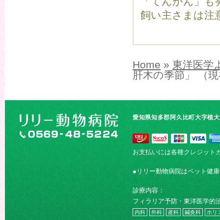
「てんかん」も
飼い主さまは注
Home
»
東洋医学
肝木の季節」 （
愛知県知多郡阿久比町大字植大字
お支払いには各種クレジット
●リリー動物病院はペット健
診療内容：
フィラリア予防・東洋医学的
内科
外科
産科
鍼灸科
ホリ