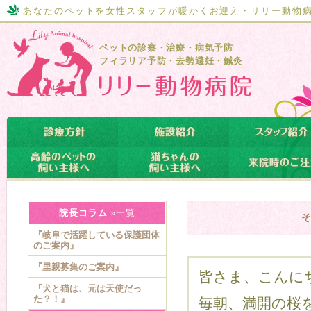
あなたのペットを女性スタッフが暖かくお迎え・リリー動物
ペットの診察・治療・病気予防
フィラリア予防・去勢避妊・鍼灸
院長コラム
»一覧
『岐阜で活躍している保護団体
のご案内』
『里親募集のご案内』
皆さま、こんに
『犬と猫は、元は天使だっ
た？！』
毎朝、満開の桜