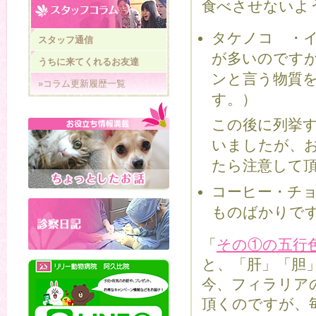
食べさせないよ
タケノコ ・
スタッフ通信
が多いのです
うちに来てくれるお友達
ンと言う物質
»コラム更新履歴一覧
す。）
この後に列挙
いましたが、
たら注意して
コーヒー・チ
ものばかりで
「
その①の五行
と、「肝」「胆
今、フィラリア
頂くのですが、