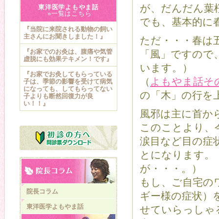
が、だんだん葉
東洋医学よもやま話
»一覧はこちら
でも、基本的に
『当院に来院される動物の飼い
主さんにお聞きしました！』
ただ・・・春は
『お家でのお灸は、腹痛や気管
「風」ですので
虚脱にも効果テキメン！です』
います。）
『お家でお灸してもらっている
（
よもやま話そ
子は、季節の影響を受けて病気
になっても、してもらってない
の「木」の行を
子よりも断然回復力が良
い！！』
風邪は主に首か
このことより、
涙目など目の症
とになります。
が・・・。）
もし、ご自宅の
院長コラム
ギー様の症状）
東洋医学よもやま話
せていらっしゃ