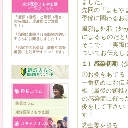
ました。
東洋医学よもやま話
»一覧はこちら
先回の「よもや
季節に関わるお
『湿邪（湿気）と暑邪（暑さ）
の時期は、皮膚病にご注意
を！』
風邪は外邪（外
『当院に来院される動物の飼い
によるものだと
主さんにお聞きしました！』
そこで、「実際
『お家でのお灸は、腹痛や気管
ついてお伝えし
虚脱にも効果テキメン！です』
１）感染初期（
①お灸をあてる
一番初めにお伝
椎（最後の頸椎
の感染症に罹っ
院長コラム
灸をして下さい
東洋医学よもやま話
す！
②生姜を摂る