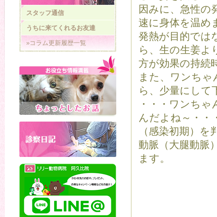
因みに、急性の
スタッフ通信
速に身体を温め
うちに来てくれるお友達
発熱が目的では
»コラム更新履歴一覧
ら、生の生姜よ
方が効果の持続
また、ワンちゃ
ら、少量にして
・・・ワンちゃ
んだよね～・・
（感染初期）を
動脈（大腿動脈
ます。