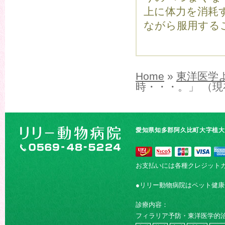
上に体力を消耗
ながら服用する
Home
»
東洋医学
時・・・。」 （
愛知県知多郡阿久比町大字植大字
お支払いには各種クレジット
●リリー動物病院はペット健
診療内容：
フィラリア予防・東洋医学的