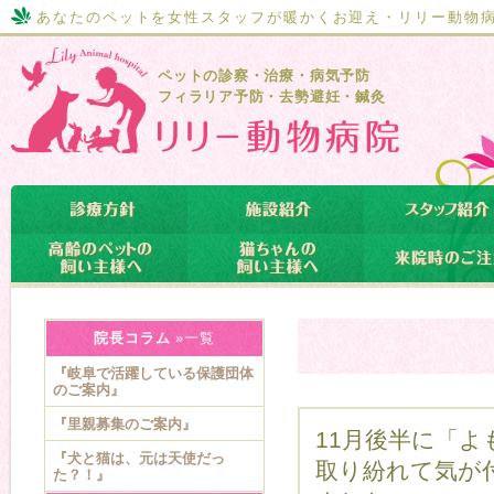
あなたのペットを女性スタッフが暖かくお迎え・リリー動物
ペットの診察・治療・病気予防
フィラリア予防・去勢避妊・鍼灸
院長コラム
»一覧
『岐阜で活躍している保護団体
のご案内』
『里親募集のご案内』
11月後半に「
『犬と猫は、元は天使だっ
取り紛れて気が
た？！』