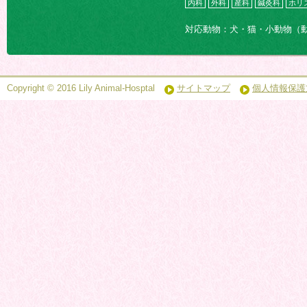
内科
外科
産科
鍼灸科
ホリ
対応動物：犬・猫・小動物（
Copyright © 2016 Lily Animal-Hosptal
サイトマップ
個人情報保護