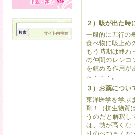
２）咳が出た時
一般的に五行の
食べ物に咳止め
もう時期は終わ
の仲間のレンコ
を鎮める作用が
～・・・。
３）お薬につい
東洋医学を学ぶ
剤！（抗生物質
うのだと解釈し
は、熱が高くな
りのべつまくな