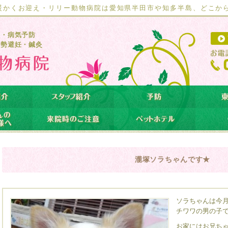
暖かくお迎え・リリー動物病院は愛知県半田市や知多半島、どこか
療・病気予防
去勢避妊・鍼灸
瀧塚ソラちゃんです★
ソラちゃんは今
チワワの男の子
お家にはお兄ち