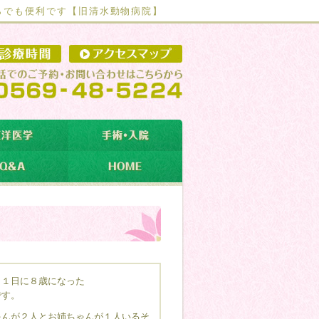
らでも便利です【
旧清水動物病院】
月１日に８歳になった
です。
ゃんが２人とお姉ちゃんが１人いるそ