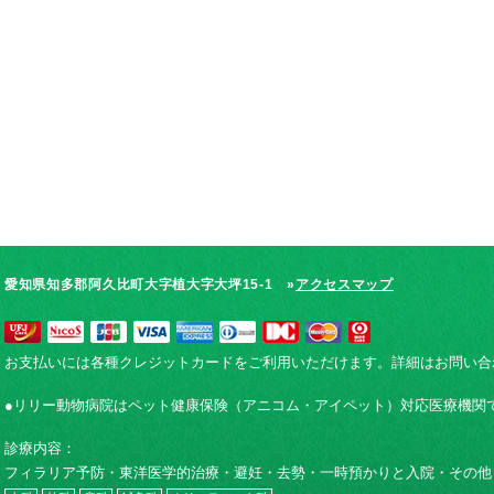
愛知県知多郡阿久比町大字植大字大坪15-1 »
アクセスマップ
お支払いには各種クレジットカードをご利用いただけます。詳細はお問い合
●リリー動物病院はペット健康保険（アニコム・アイペット）対応医療機関
診療内容：
フィラリア予防・東洋医学的治療・避妊・去勢・一時預かりと入院・その他