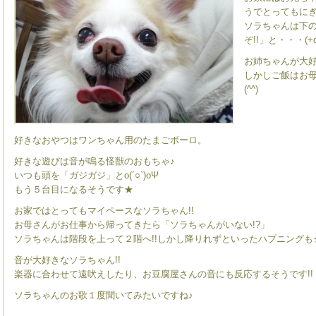
うでとってもにぎ
ソラちゃんは下
ぞ!!」と・・・(+o
お姉ちゃんが大好
しかしご飯はお
(^^)
好きなおやつはワンちゃん用のたまごボーロ。
好きな遊びは音が鳴る怪獣のおもちゃ♪
いつも頭を「ガジガジ」とo(´○`)oΨ
もう５台目になるそうです★
お家ではとってもマイペースなソラちゃん!!
お母さんがお仕事から帰ってきたら「ソラちゃんがいない!?」
ソラちゃんは階段を上って２階へ!!しかし降りれずといったハプニングも
音が大好きなソラちゃん!!
楽器に合わせて遠吠えしたり、お豆腐屋さんの音にも反応するそうです!!
ソラちゃんのお歌１度聞いてみたいですね♪