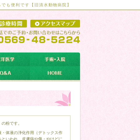
らでも便利です【
旧清水動物病院】
」の粉です。
液・体液の浄化作用（デトックス作
るといわれ、皮膚病や傷・やけどに