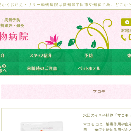
暖かくお迎え・リリー動物病院は愛知県半田市や知多半島、どこか
療・病気予防
去勢避妊・鍼灸
マコモ
水辺のイネ科植物「マコモ
マコモには、解毒作用や血
用）、免疫力増加作用があ