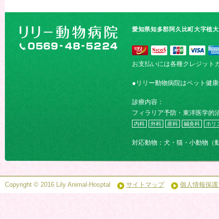
愛知県知多郡阿久比町大字植大字
お支払いには各種クレジット
●リリー動物病院はペット健
診療内容：
フィラリア予防・東洋医学的
内科
外科
産科
鍼灸科
ホリ
対応動物：犬・猫・小動物（
Copyright © 2016 Lily Animal-Hosptal
サイトマップ
個人情報保護