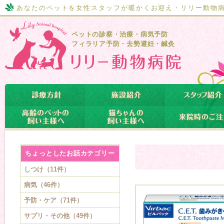
あなたのペットを女性スタッフが暖かくお迎え・リリー動物
ペットの診察・治療・病気予防
フィラリア予防・去勢避妊・鍼灸
ちょっとしたお話カテゴリー
しつけ（11件）
病気（46件）
予防・ケア（71件）
サプリ・その他（49件）