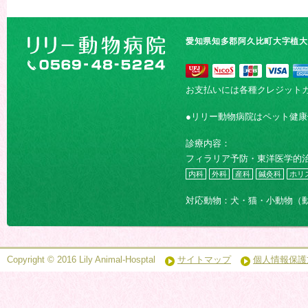
愛知県知多郡阿久比町大字植大字
お支払いには各種クレジット
●リリー動物病院はペット健
診療内容：
フィラリア予防・東洋医学的
内科
外科
産科
鍼灸科
ホリ
対応動物：犬・猫・小動物（
Copyright © 2016 Lily Animal-Hosptal
サイトマップ
個人情報保護